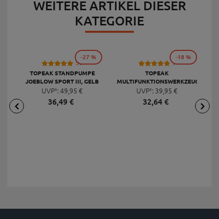
WEITERE ARTIKEL DIESER
KATEGORIE
-27 %
-18 %
53
9
TOPEAK STANDPUMPE
TOPEAK
JOEBLOW SPORT III, GELB
MULTIFUNKTIONSWERKZEUG
F
UVP¹:
49,
95
€
UVP¹:
MINI 20 PRO
39,
95
€
36,
49
€
32,
64
€