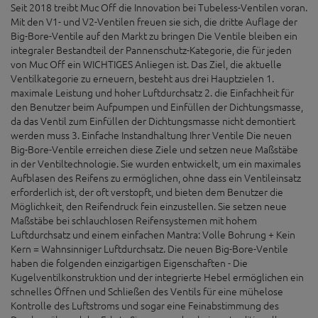
Seit 2018 treibt Muc Off die Innovation bei Tubeless-Ventilen voran.
Mit den V1- und V2-Ventilen freuen sie sich, die dritte Auflage der
Big-Bore-Ventile auf den Markt zu bringen Die Ventile bleiben ein
integraler Bestandteil der Pannenschutz-Kategorie, die für jeden
von Muc Off ein WICHTIGES Anliegen ist. Das Ziel, die aktuelle
Ventilkategorie zu erneuern, besteht aus drei Hauptzielen 1.
maximale Leistung und hoher Luftdurchsatz 2. die Einfachheit für
den Benutzer beim Aufpumpen und Einfüllen der Dichtungsmasse,
da das Ventil zum Einfüllen der Dichtungsmasse nicht demontiert
werden muss 3. Einfache Instandhaltung Ihrer Ventile Die neuen
Big-Bore-Ventile erreichen diese Ziele und setzen neue Maßstäbe
in der Ventiltechnologie. Sie wurden entwickelt, um ein maximales
Aufblasen des Reifens zu ermöglichen, ohne dass ein Ventileinsatz
erforderlich ist, der oft verstopft, und bieten dem Benutzer die
Möglichkeit, den Reifendruck fein einzustellen. Sie setzen neue
Maßstäbe bei schlauchlosen Reifensystemen mit hohem
Luftdurchsatz und einem einfachen Mantra: Volle Bohrung + Kein
Kern = Wahnsinniger Luftdurchsatz. Die neuen Big-Bore-Ventile
haben die folgenden einzigartigen Eigenschaften - Die
Kugelventilkonstruktion und der integrierte Hebel ermöglichen ein
schnelles Öffnen und Schließen des Ventils für eine mühelose
Kontrolle des Luftstroms und sogar eine Feinabstimmung des