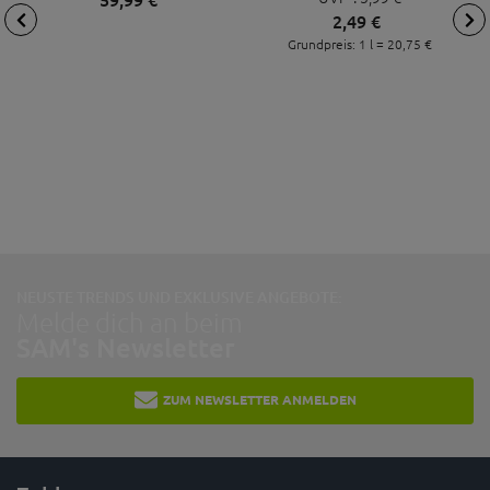
120 ML
2,
49
€
Grundpreis: 1 l =
20,
75
€
NEUSTE TRENDS UND EXKLUSIVE ANGEBOTE:
Melde dich an beim
SAM's Newsletter
ZUM NEWSLETTER ANMELDEN