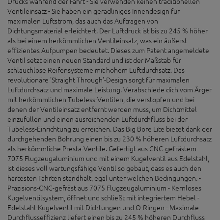
Drucks während der Fahrt - Sie verwenden keinen traditionellen
Ventileinsatz - Sie haben ein geradliniges Innendesign für
maximalen Luftstrom, das auch das Auftragen von
Dichtungsmaterial erleichtert. Der Luftdruck ist bis zu 245 % höher
als bei einem herkömmlichen Ventileinsatz, was ein äußerst
effizientes Aufpumpen bedeutet. Dieses zum Patent angemeldete
Ventil setzt einen neuen Standard und ist der Maßstab für
schlauchlose Reifensysteme mit hohem Luftdurchsatz. Das
revolutionäre 'Straight Through'-Design sorgt für maximalen
Luftdurchsatz und maximale Leistung. Verabschiede dich vom Ärger
mit herkömmlichen Tubeless-Ventilen, die verstopfen und bei
denen der Ventileinsatz entfernt werden muss, um Dichtmittel
einzufüllen und einen ausreichenden Luftdurchfluss bei der
Tubeless-Einrichtung zu erreichen. Das Big Bore Lite bietet dank der
durchgehenden Bohrung einen bis zu 230 % höheren Luftdurchsatz
als herkömmliche Presta-Ventile. Gefertigt aus CNC-gefrästem
7075 Flugzeugaluminium und mit einem Kugelventil aus Edelstahl,
ist dieses voll wartungsfähige Ventil so gebaut, dass es auch den
härtesten Fahrten standhält, egal unter welchen Bedingungen. -
Präzisions-CNC-gefräst aus 7075 Flugzeugaluminium - Kernloses
Kugelventilsystem, öffnet und schließt mit integriertem Hebel -
Edelstahl-Kugelventil mit Dichtungen und O-Ringen - Maximale
Durchflusseffizienz liefert einen bis zu 245 % höheren Durchfluss