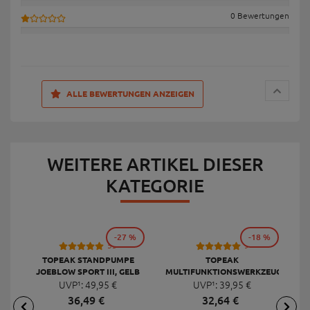
0 Bewertungen
ALLE BEWERTUNGEN ANZEIGEN
WEITERE ARTIKEL DIESER
KATEGORIE
-27 %
-18 %
53
9
TOPEAK STANDPUMPE
TOPEAK
JOEBLOW SPORT III, GELB
MULTIFUNKTIONSWERKZEUG
F
UVP¹:
49,
95
€
UVP¹:
MINI 20 PRO
39,
95
€
36,
49
€
32,
64
€