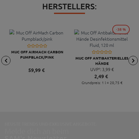
HERSTELLERS:
-38 %
MUC OFF AIRMACH CARBON
PUMPBLACK/PINK
MUC OFF ANTIBAKTERIELLES
HÄNDE
DESINFEKTIONSMITTEL FLUID,
UVP¹:
3,
99
€
59,
99
€
120 ML
2,
49
€
Grundpreis: 1 l =
20,
75
€
NEUSTE TRENDS UND EXKLUSIVE ANGEBOTE:
Melde dich an beim
SAM's Newsletter