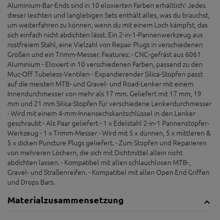
Aluminium-Bar-Ends sind in 10 eloxierten Farben erhältlich! Jedes
dieser leichten und langlebigen Sets enthält alles, was du brauchst,
um weiterfahren zu können, wenn du mit einem Loch kämpfst, das
sich einfach nicht abdichten lässt. Ein 2-in-1-Pannenwerkzeug aus
rostfreiem Stahl, eine Vielzahl von Repair Plugs in verschiedenen
Größen und ein Trimm-Messer. Features: - CNC-gefräst aus 6061
Aluminium - Eloxiert in 10 verschiedenen Farben, passend zu den
Muc-Off Tubeless-Ventilen - Expandierender Silica-Stopfen passt
auf die meisten MTB- und Gravel- und Road-Lenker mit einem
Innendurchmesser von mehr als 17 mm. Geliefert mit 17 mm, 19
mm und 21 mm Silica-Stopfen für verschiedene Lenkerdurchmesser
- Wird mit einem 4-mm-Innensechskantschlüssel in den Lenker
geschraubt - Als Paar geliefert - 1 x Edelstahl 2-in-1 Pannenstopfer-
Werkzeug - 1 x Trimm-Messer - Wird mit 5 x dünnen, 5 x mittleren &
5 x dicken Puncture Plugs geliefert. - Zum Stopfen und Reparieren
von mehreren Löchern, die sich mit Dichtmittel allein nicht
abdichten lassen. - Kompatibel mit allen schlauchlosen MTB-,
Gravel- und Straßenreifen. - Kompatibel mit allen Open End Griffen
und Drops Bars.
Materialzusammensetzung