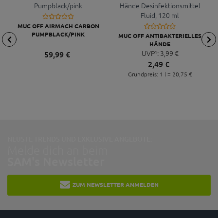
MUC OFF AIRMACH CARBON
PUMPBLACK/PINK
MUC OFF ANTIBAKTERIELLES
HÄNDE
DESINFEKTIONSMITTEL FLUID,
UVP¹:
3,
99
€
59,
99
€
120 ML
2,
49
€
Grundpreis: 1 l =
20,
75
€
NEUSTE TRENDS UND EXKLUSIVE ANGEBOTE:
Melde dich an beim
SAM's Newsletter
ZUM NEWSLETTER ANMELDEN