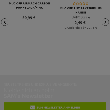
MUC OFF AIRMACH CARBON
PUMPBLACK/PINK
MUC OFF ANTIBAKTERIELLES
HÄNDE
DESINFEKTIONSMITTEL FLUID,
UVP¹:
3,
99
€
59,
99
€
120 ML
2,
49
€
Grundpreis: 1 l =
20,
75
€
NEUSTE TRENDS UND EXKLUSIVE ANGEBOTE:
Melde dich an beim
SAM's Newsletter
ZUM NEWSLETTER ANMELDEN