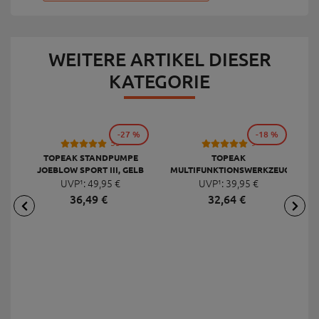
WEITERE ARTIKEL DIESER
KATEGORIE
-27 %
-18 %
53
9
TOPEAK STANDPUMPE
TOPEAK
JOEBLOW SPORT III, GELB
MULTIFUNKTIONSWERKZEUG
F
UVP¹:
49,
95
€
UVP¹:
MINI 20 PRO
39,
95
€
36,
49
€
32,
64
€