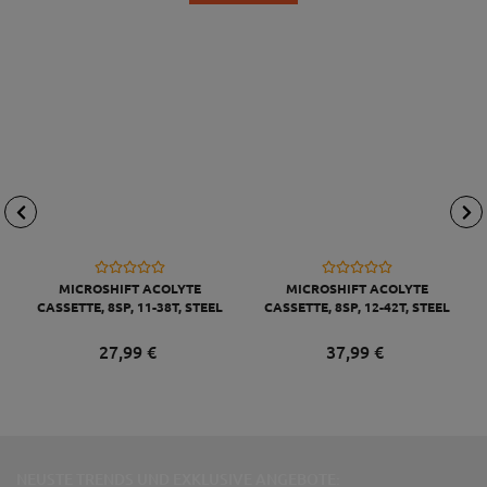
MICROSHIFT ACOLYTE
MICROSHIFT ACOLYTE
CASSETTE, 8SP, 11-38T, STEEL
CASSETTE, 8SP, 12-42T, STEEL
BLACK
BLACK
27,
99
€
37,
99
€
NEUSTE TRENDS UND EXKLUSIVE ANGEBOTE: