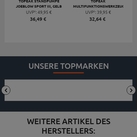
TOPEAK STANDPUMPE
TOPEAK
JOEBLOW SPORT III, GELB
MULTIFUNKTIONSWERKZEUG
F
UVP¹:
49,
95
€
UVP¹:
MINI 20 PRO
39,
95
€
36,
49
€
32,
64
€
UNSERE TOPMARKEN
WEITERE ARTIKEL DES
HERSTELLERS: