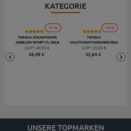
KATEGORIE
-27 %
-18 %
53
9
TOPEAK STANDPUMPE
TOPEAK
JOEBLOW SPORT III, GELB
MULTIFUNKTIONSWERKZEUG
F
UVP¹:
49,
95
€
UVP¹:
MINI 20 PRO
39,
95
€
36,
49
€
32,
64
€
UNSERE TOPMARKEN