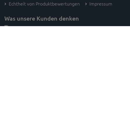
Echtheit von Produktbewertungen
Impressum
Was unsere Kunden denken
Folge SAM's
* Preisangaben inkl. gesetzl. MwSt. und zzgl. Versandkosten (innerhalb Deutschlands, ab 100 € versandkostenfrei)
Unverbindliche Preisempfehlung des Herstellers,
gilt für paketversandfähige Ware innerhalb Deutschlands,
1
2
Lieferzeiten für andere Länder und sperrige Artikel findest du
hier
,