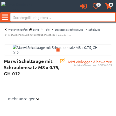
Neu bei SAM's:
0
0
Anmelden
Merkzettel
Waren
aufklappen
aufkl
Menü
Weiter einkaufen
SAMs
Teile
Ersatzteile & Befestigung
Schaltung
Marwi Schaltauge mit Schraubensatz M8 x 0.75, GH-…
Marwi Schaltauge mit
Jetzt einloggen & bewerten
Artikel-Nummer:
50034509
Schraubensatz M8 x 0.75,
GH-012
... mehr anzeigen