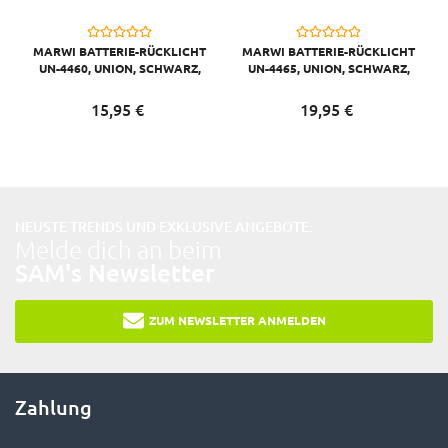
MARWI BATTERIE-RÜCKLICHT
MARWI BATTERIE-RÜCKLICHT
UN-4460, UNION, SCHWARZ,
UN-4465, UNION, SCHWARZ,
2XAA-BATTERIEN
SENSOR, 2XAA-BATTERIEN
15,
95
€
19,
95
€
NEUSTE TRENDS UND EXKLUSIVE ANGEBOTE:
Melde dich an beim
SAM's Newsletter
ZUM NEWSLETTER ANMELDEN
Zahlung