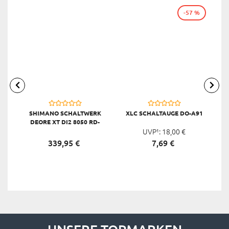
-57 %
SHIMANO SCHALTWERK
XLC SCHALTAUGE DO-A91
X
DEORE XT DI2 8050 RD-
M8050, SCHWARZ
UVP¹:
18,
00
€
339,
95
€
7,
69
€