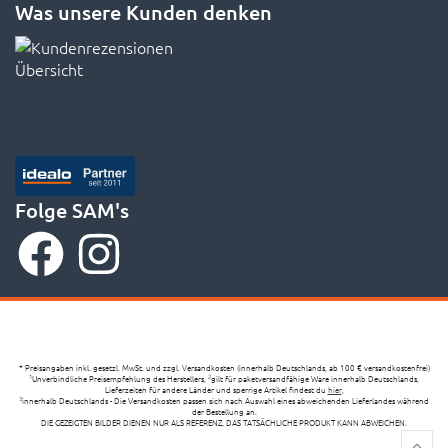
Was unsere Kunden denken
Folge SAM's
* Preisangaben inkl. gesetzl. MwSt. und zzgl. Versandkosten (innerhalb Deutschlands, ab 100 € versandkostenfrei)
Unverbindliche Preisempfehlung des Herstellers,
gilt für paketversandfähige Ware innerhalb Deutschlands,
1
2
Lieferzeiten für andere Länder und sperrige Artikel findest du
hier
,
innerhalb Deutschlands - Die Versandkosten passen sich nach Auswahl eines abweichenden Lieferlandes während
3
der Bestellung an.
DIE GEZEIGTEN BILDER DIENEN NUR ALS REFERENZ, DAS TATSÄCHLICHE PRODUKT KANN ABWEICHEN.