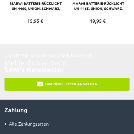
MARWI BATTERIE-RÜCKLICHT
MARWI BATTERIE-RÜCKLICHT
UN-4460, UNION, SCHWARZ,
UN-4465, UNION, SCHWARZ,
2XAA-BATTERIEN
SENSOR, 2XAA-BATTERIEN
15,
95
€
19,
95
€
NEUSTE TRENDS UND EXKLUSIVE ANGEBOTE:
Melde dich an beim
SAM's Newsletter
ZUM NEWSLETTER ANMELDEN
Zahlung
Alle Zahlungsarten