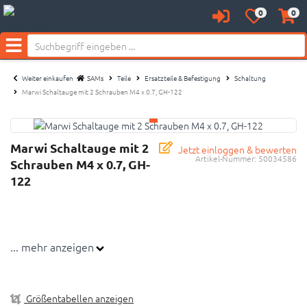
0
0
Anmelden
Merkzettel
Waren
aufklappen
aufkl
Menü
Weiter einkaufen
SAMs
Teile
Ersatzteile & Befestigung
Schaltung
Marwi Schaltauge mit 2 Schrauben M4 x 0.7, GH-122
Marwi Schaltauge mit 2
Jetzt einloggen & bewerten
Artikel-Nummer:
50034586
Schrauben M4 x 0.7, GH-
122
... mehr anzeigen
Größentabellen anzeigen