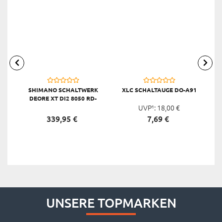
SHIMANO SCHALTWERK
XLC SCHALTAUGE DO-A91
X
DEORE XT DI2 8050 RD-
M8050, SCHWARZ
UVP¹:
18,
00
€
339,
95
€
7,
69
€
UNSERE TOPMARKEN