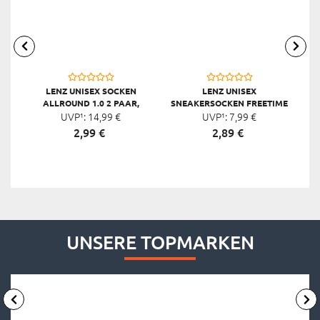
LENZ UNISEX SOCKEN
LENZ UNISEX
ALLROUND 1.0 2 PAAR,
SNEAKERSOCKEN FREETIME
S
UVP¹:
SCHWARZ
14,
99
€
1.2, SCHWARZ
UVP¹:
7,
99
€
2,
99
€
2,
89
€
UNSERE TOPMARKEN