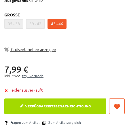
Schwarz
Schuh und die Socken sind somit sehr angenehm zu
Ausgewählt:
tragen
Perfekte Passform durch Zugabe von Elasthan
GRÖSSE
Materialzusammensetzung: 80% Viscose (Bambus),
35 - 38
39 - 42
43 - 46
18% Polyamid, 2% Elasthan
Lieferumfang: 2 Paar / Pack
Größentabellen anzeigen
7,
99
€
inkl. MwSt.
zzgl. Versand*
leider ausverkauft
VERFÜGBARKEITSBENACHRICHTIGUNG
Fragen zum Artikel
Zum Artikelvergleich