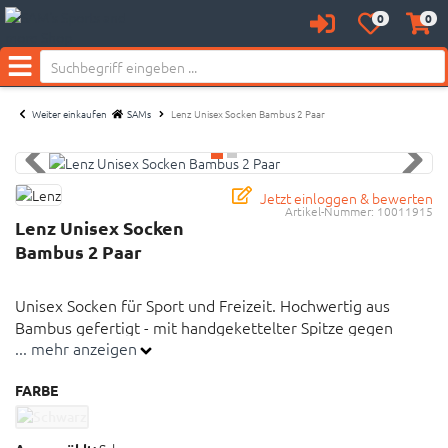
0
0
Anmelden
Merkzettel
Waren
Neu bei SAM's:
aufklappen
aufkl
Menü
Weiter einkaufen
SAMs
Lenz Unisex Socken Bambus 2 Paar
Jetzt einloggen & bewerten
Artikel-Nummer:
10011915
Lenz Unisex Socken
Bambus 2 Paar
Unisex Socken für Sport und Freizeit. Hochwertig aus
Bambus gefertigt - mit handgekettelter Spitze gegen
... mehr anzeigen
Druckstellen.
FARBE
Hochwertige Naturfasersocken aus Bambus-Faser
Die handgekettelte Spitze vermeidet Druckstellen im