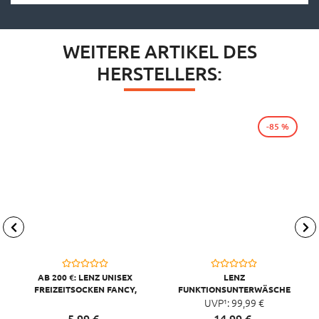
WEITERE ARTIKEL DES
HERSTELLERS:
-85 %
AB 200 €: LENZ UNISEX
LENZ
FREIZEITSOCKEN FANCY,
FUNKTIONSUNTERWÄSCHE
GITARRE
HANSI RESI SKI
UVP¹:
99,
99
€
SNOWBOWARD BERUF
5,
99
€
14,
99
€