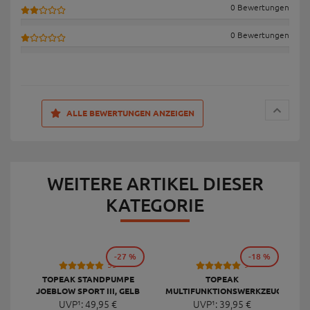
0 Bewertungen
0 Bewertungen
ALLE BEWERTUNGEN ANZEIGEN
WEITERE ARTIKEL DIESER
KATEGORIE
-27 %
-18 %
53
9
TOPEAK STANDPUMPE
TOPEAK
JOEBLOW SPORT III, GELB
MULTIFUNKTIONSWERKZEUG
F
UVP¹:
49,
95
€
UVP¹:
MINI 20 PRO
39,
95
€