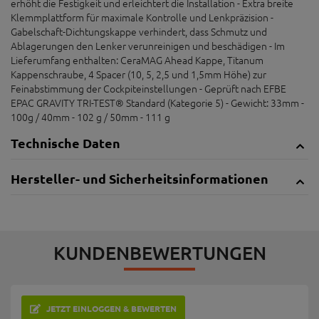
erhöht die Festigkeit und erleichtert die Installation - Extra breite
Klemmplattform für maximale Kontrolle und Lenkpräzision -
Gabelschaft-Dichtungskappe verhindert, dass Schmutz und
Ablagerungen den Lenker verunreinigen und beschädigen - Im
Lieferumfang enthalten: CeraMAG Ahead Kappe, Titanum
Kappenschraube, 4 Spacer (10, 5, 2,5 und 1,5mm Höhe) zur
Feinabstimmung der Cockpiteinstellungen - Geprüft nach EFBE
EPAC GRAVITY TRI-TEST® Standard (Kategorie 5) - Gewicht: 33mm -
100g / 40mm - 102 g / 50mm - 111 g
Technische Daten
Hersteller- und Sicherheitsinformationen
KUNDENBEWERTUNGEN
JETZT EINLOGGEN & BEWERTEN