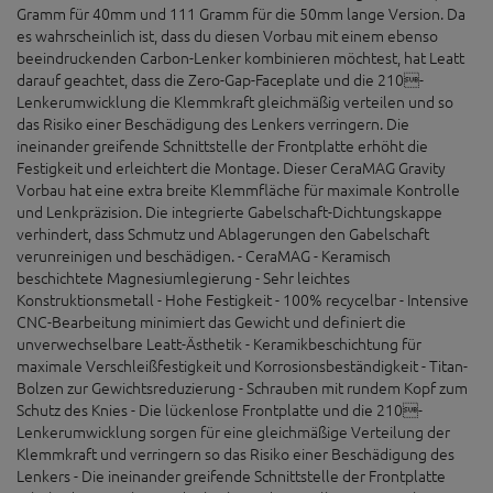
Gramm für 40mm und 111 Gramm für die 50mm lange Version. Da
es wahrscheinlich ist, dass du diesen Vorbau mit einem ebenso
beeindruckenden Carbon-Lenker kombinieren möchtest, hat Leatt
darauf geachtet, dass die Zero-Gap-Faceplate und die 210-
Lenkerumwicklung die Klemmkraft gleichmäßig verteilen und so
das Risiko einer Beschädigung des Lenkers verringern. Die
ineinander greifende Schnittstelle der Frontplatte erhöht die
Festigkeit und erleichtert die Montage. Dieser CeraMAG Gravity
Vorbau hat eine extra breite Klemmfläche für maximale Kontrolle
und Lenkpräzision. Die integrierte Gabelschaft-Dichtungskappe
verhindert, dass Schmutz und Ablagerungen den Gabelschaft
verunreinigen und beschädigen. - CeraMAG - Keramisch
beschichtete Magnesiumlegierung - Sehr leichtes
Konstruktionsmetall - Hohe Festigkeit - 100% recycelbar - Intensive
CNC-Bearbeitung minimiert das Gewicht und definiert die
unverwechselbare Leatt-Ästhetik - Keramikbeschichtung für
maximale Verschleißfestigkeit und Korrosionsbeständigkeit - Titan-
Bolzen zur Gewichtsreduzierung - Schrauben mit rundem Kopf zum
Schutz des Knies - Die lückenlose Frontplatte und die 210-
Lenkerumwicklung sorgen für eine gleichmäßige Verteilung der
Klemmkraft und verringern so das Risiko einer Beschädigung des
Lenkers - Die ineinander greifende Schnittstelle der Frontplatte