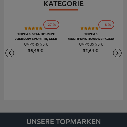
KATEGORIE
-27 %
-18 %
53
9
TOPEAK STANDPUMPE
TOPEAK
JOEBLOW SPORT III, GELB
MULTIFUNKTIONSWERKZEUG
F
UVP¹:
49,
95
€
UVP¹:
MINI 20 PRO
39,
95
€
36,
49
€
32,
64
€
UNSERE TOPMARKEN