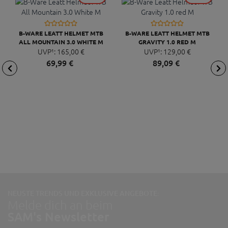
B-WARE LEATT HELMET MTB
B-WARE LEATT HELMET MTB
ALL MOUNTAIN 3.0 WHITE M
GRAVITY 1.0 RED M
UVP¹:
165,
00
€
UVP¹:
129,
00
€
69,
99
€
89,
09
€
NEUSTE TRENDS UND EXKLUSIVE ANGEBOTE:
Melde dich an beim
SAM's Newsletter