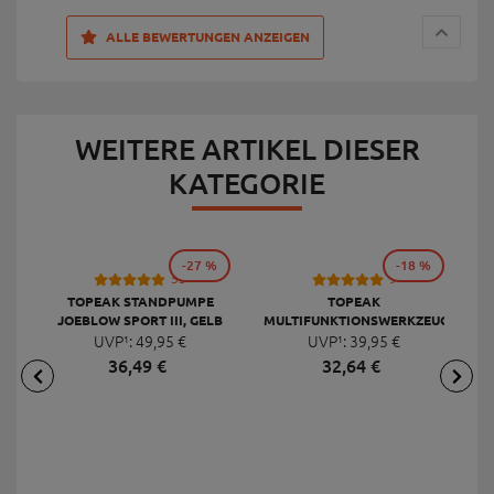
ALLE BEWERTUNGEN ANZEIGEN
WEITERE ARTIKEL DIESER
KATEGORIE
-27 %
-18 %
53
9
TOPEAK STANDPUMPE
TOPEAK
JOEBLOW SPORT III, GELB
MULTIFUNKTIONSWERKZEUG
F
UVP¹:
49,
95
€
UVP¹:
MINI 20 PRO
39,
95
€
36,
49
€
32,
64
€