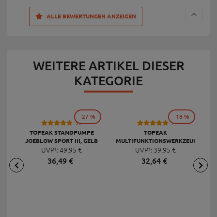
ALLE BEWERTUNGEN ANZEIGEN
WEITERE ARTIKEL DIESER
KATEGORIE
-27 %
-18 %
53
9
TOPEAK STANDPUMPE
TOPEAK
JOEBLOW SPORT III, GELB
MULTIFUNKTIONSWERKZEUG
F
UVP¹:
49,
95
€
UVP¹:
MINI 20 PRO
39,
95
€
36,
49
€
32,
64
€