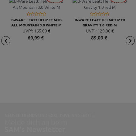
B-WARE LEATT HELMET MTB
B-WARE LEATT HELMET MTB
ALL MOUNTAIN 3.0 WHITE M
GRAVITY 1.0 RED M
UVP¹:
165,
00
€
UVP¹:
129,
00
€
69,
99
€
89,
09
€
NEUSTE TRENDS UND EXKLUSIVE ANGEBOTE:
Melde dich an beim
SAM's Newsletter