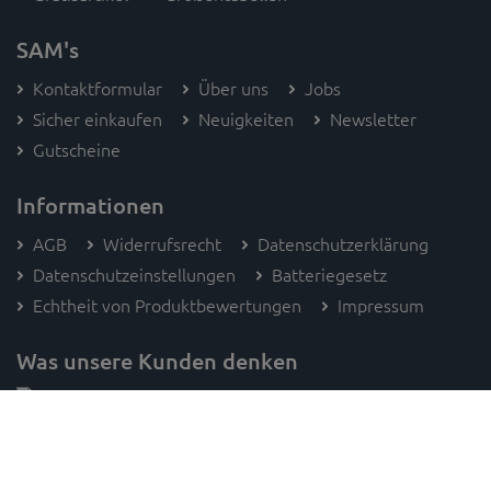
SAM's
Kontaktformular
Über uns
Jobs
Sicher einkaufen
Neuigkeiten
Newsletter
Gutscheine
Informationen
AGB
Widerrufsrecht
Datenschutzerklärung
Datenschutzeinstellungen
Batteriegesetz
Echtheit von Produktbewertungen
Impressum
Was unsere Kunden denken