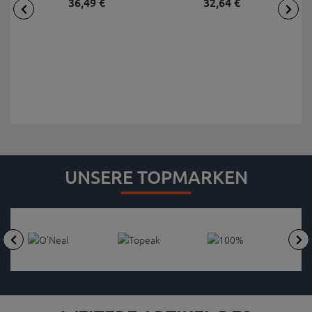
36,
49
€
32,
64
€
UNSERE TOPMARKEN