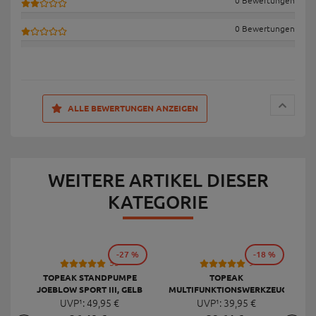
0 Bewertungen
0 Bewertungen
ALLE BEWERTUNGEN ANZEIGEN
WEITERE ARTIKEL DIESER
KATEGORIE
-27 %
-18 %
53
9
TOPEAK STANDPUMPE
TOPEAK
JOEBLOW SPORT III, GELB
MULTIFUNKTIONSWERKZEUG
F
UVP¹:
49,
95
€
UVP¹:
MINI 20 PRO
39,
95
€