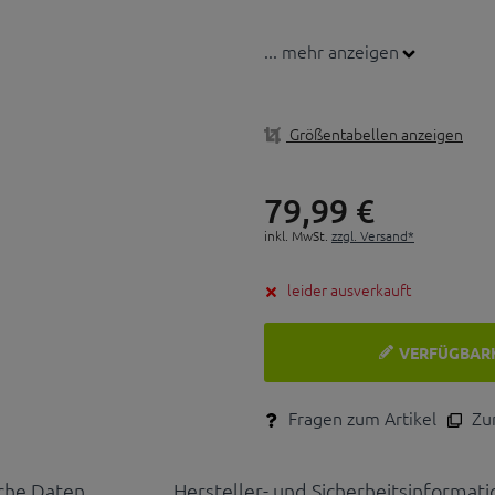
... mehr anzeigen
Größentabellen anzeigen
79,
99
€
inkl. MwSt.
zzgl. Versand*
leider ausverkauft
VERFÜGBAR
Fragen zum Artikel
Zum
che Daten
Hersteller- und Sicherheitsinformat