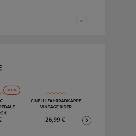
E
-81 %
C
CINELLI FAHRRADKAPPE
TOPEAK
PEDALE
VINTAGE RIDER
RÜCKSCHLAGVENT
95
€
DELUXE
JOEBLOW ACE, SCHW
€
26,
99
€
2,
95
€