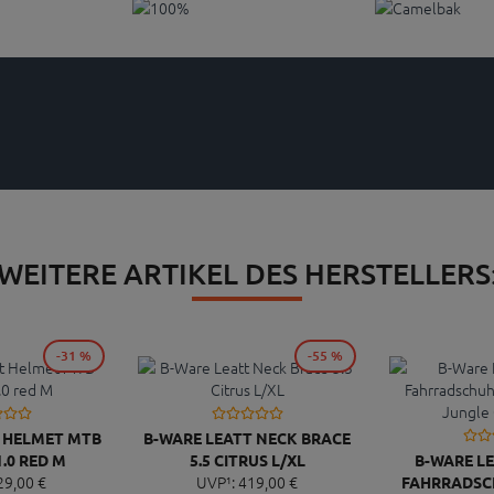
WEITERE ARTIKEL DES HERSTELLERS
-31 %
-55 %
T HELMET MTB
B-WARE LEATT NECK BRACE
.0 RED M
5.5 CITRUS L/XL
B-WARE LE
29,
00
€
UVP¹:
419,
00
€
FAHRRADSCH