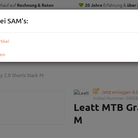
Kauf auf
Erfahrung &
Rechnung & Raten
20 Jahre
über 
Kunden
ei SAM's:
KOMPLETTRÄDER
TEILE
ZUBEHÖR
OUTDOOR
STRE
y 2.0 Shorts black M
Jetzt einloggen &
Artikel-Nummer:
50056
Leatt MTB Gra
M