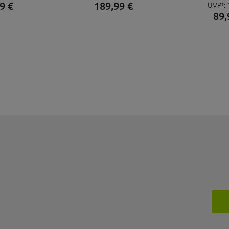
9
€
189,
99
€
UVP¹:
CLIP JUNGL
89,