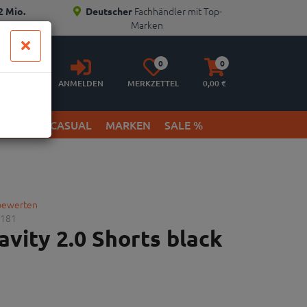
Fachhändler mit Top-
2 Mio.
Deutscher
Marken
Anmelden
Merkzettel
Warenkorb
0
0
aufklappen
aufklappen
ANMELDEN
MERKZETTEL
0,
00
€
ETWEAR & CASUAL
MARKEN
SALE %
 bewerten
181
vity 2.0 Shorts black