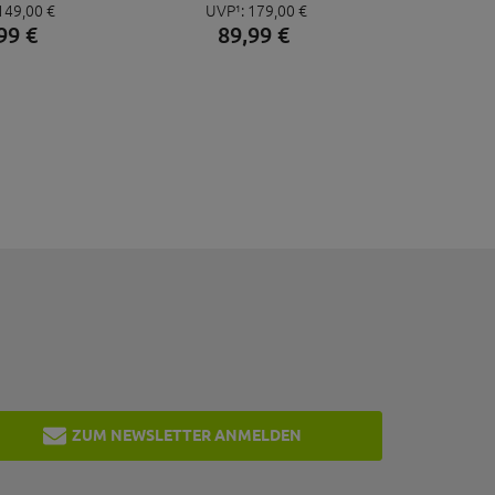
149,
00
€
UVP¹:
179,
00
€
E GRÖSSE 43
PRO CLIP BLAU GRÖSSE 43
99
€
89,
99
€
ZUM NEWSLETTER ANMELDEN