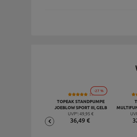
-27 %
53
TOPEAK STANDPUMPE
JOEBLOW SPORT III, GELB
MULTIFU
UVP¹:
49,
95
€
UV
MI
36,
49
€
3