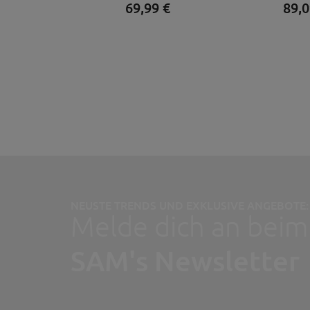
69,
99
€
89,
0
NEUSTE TRENDS UND EXKLUSIVE ANGEBOTE:
Melde dich an beim
SAM's Newsletter