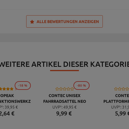
ALLE BEWERTUNGEN ANZEIGEN
WEITERE ARTIKEL DIESER KATEGORI
-18 %
-80 %
9
TOPEAK
CONTEC UNISEX
CONTE
NKTIONSWERKZEUG
FAHRRADSATTEL NEO
PLATTFORM
P¹:
39,
95
€
UVP¹:
49,
95
€
UVP¹:
31,
NI 20 PRO
PACE ZX CUT
QUICK NEO 
2,
64
€
9,
99
€
5,
99