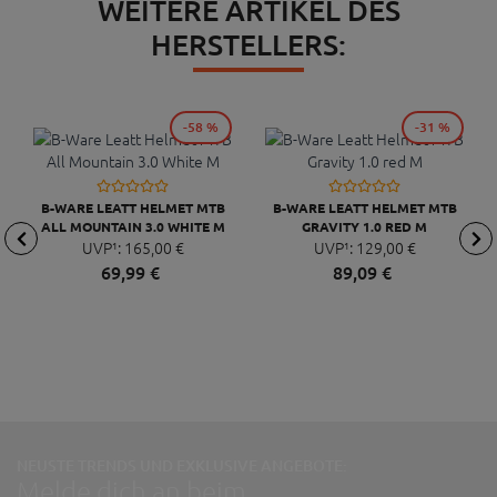
WEITERE ARTIKEL DES
HERSTELLERS:
-58 %
-31 %
B-WARE LEATT HELMET MTB
B-WARE LEATT HELMET MTB
ALL MOUNTAIN 3.0 WHITE M
GRAVITY 1.0 RED M
UVP¹:
165,
00
€
UVP¹:
129,
00
€
69,
99
€
89,
09
€
NEUSTE TRENDS UND EXKLUSIVE ANGEBOTE:
Melde dich an beim