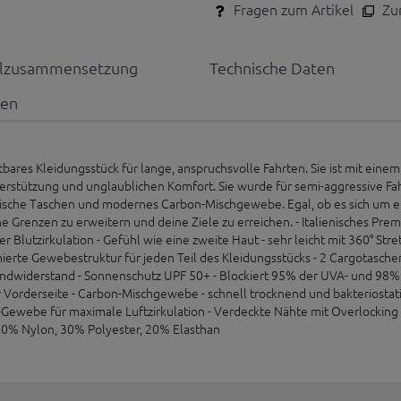
Fragen zum Artikel
Zum
alzusammensetzung
Technische Daten
nen
tbares Kleidungsstück für lange, anspruchsvolle Fahrten. Sie ist mit eine
terstützung und unglaublichen Komfort. Sie wurde für semi-aggressive Fa
ische Taschen und modernes Carbon-Mischgewebe. Egal, ob es sich um e
eine Grenzen zu erweitern und deine Ziele zu erreichen. - Italienisches Pre
 Blutzirkulation - Gefühl wie eine zweite Haut - sehr leicht mit 360° Stre
erte Gewebestruktur für jeden Teil des Kleidungsstücks - 2 Cargotasche
ndwiderstand - Sonnenschutz UPF 50+ - Blockiert 95% der UVA- und 98% d
 Vorderseite - Carbon-Mischgewebe - schnell trocknend und bakteriostati
h-Gewebe für maximale Luftzirkulation - Verdeckte Nähte mit Overlocking
 50% Nylon, 30% Polyester, 20% Elasthan