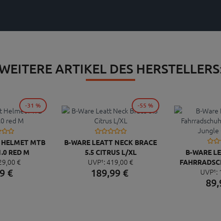
WEITERE ARTIKEL DES HERSTELLERS
-31 %
-55 %
T HELMET MTB
B-WARE LEATT NECK BRACE
.0 RED M
5.5 CITRUS L/XL
B-WARE LE
29,
00
€
UVP¹:
419,
00
€
FAHRRADSCH
9
€
189,
99
€
UVP¹:
CLIP JUNGL
89,