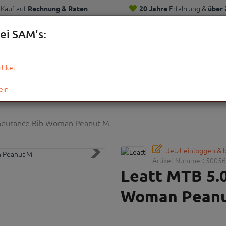
Kauf auf
Erfahrung &
Rechnung & Raten
20 Jahre
über 
Kunden
ei SAM's:
KOMPLETTRÄDER
TEILE
ZUBEHÖR
OUTDOOR
STRE
ndurance Bib Woman Peanut M
Jetzt einloggen &
Artikel-Nummer:
50056
Leatt MTB 5.
Woman Pean