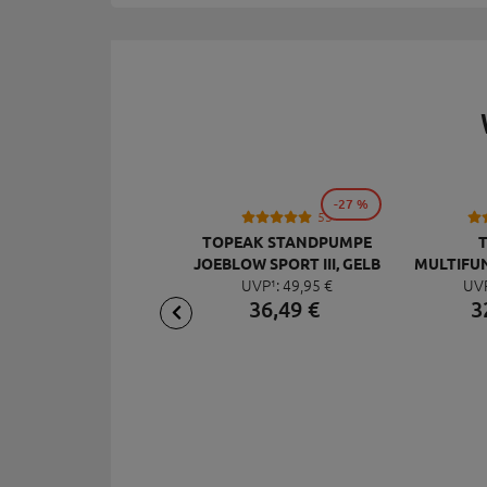
-27 %
53
TOPEAK STANDPUMPE
JOEBLOW SPORT III, GELB
MULTIFU
UVP¹:
49,
95
€
UV
MI
36,
49
€
3