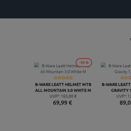
-58 %
B-WARE LEATT HELMET MTB
B-WARE LEAT
ALL MOUNTAIN 3.0 WHITE M
GRAVITY 1
UVP¹:
165,
00
€
UVP¹:
1
69,
99
€
89,
0