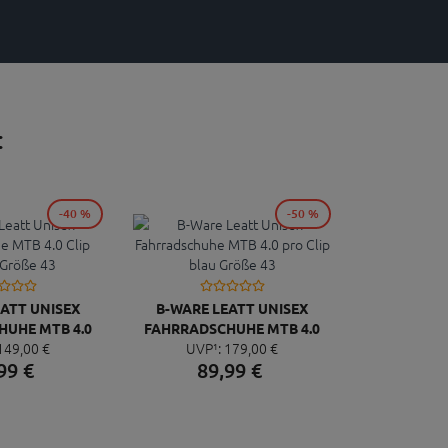
:
-40 %
-50 %
ATT UNISEX
B-WARE LEATT UNISEX
UHE MTB 4.0
FAHRRADSCHUHE MTB 4.0
149,
00
€
UVP¹:
179,
00
€
E GRÖSSE 43
PRO CLIP BLAU GRÖSSE 43
99
€
89,
99
€