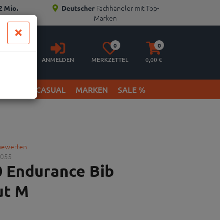
Fachhändler mit Top-
2 Mio.
Deutscher
Marken
Anmelden
Merkzettel
Warenkorb
0
0
aufklappen
aufklappen
ANMELDEN
MERKZETTEL
0,
00
€
ETWEAR & CASUAL
MARKEN
SALE %
 bewerten
055
0 Endurance Bib
ut M