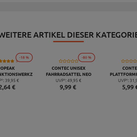
WEITERE ARTIKEL DIESER KATEGORI
-18 %
-80 %
9
TOPEAK
CONTEC UNISEX
CONTE
NKTIONSWERKZEUG
FAHRRADSATTEL NEO
PLATTFORM
P¹:
39,
95
€
UVP¹:
49,
95
€
UVP¹:
31,
NI 20 PRO
PACE ZX CUT
QUICK NEO 
2,
64
€
9,
99
€
5,
99