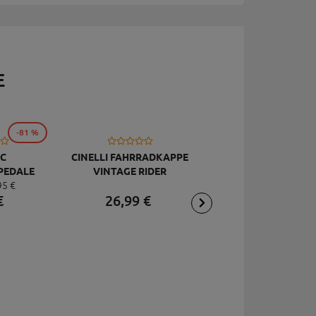
E
-81 %
C
CINELLI FAHRRADKAPPE
TOPEAK
PEDALE
VINTAGE RIDER
RÜCKSCHLAGVENT
95
€
DELUXE
JOEBLOW ACE, SCHW
€
26,
99
€
2,
95
€