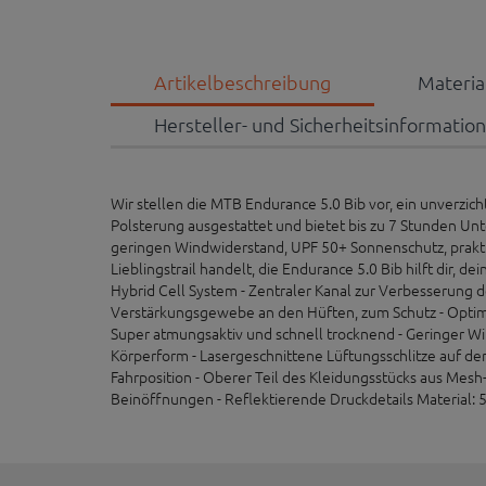
Artikelbeschreibung
Materi
Hersteller- und Sicherheitsinformatio
Wir stellen die MTB Endurance 5.0 Bib vor, ein unverzich
Polsterung ausgestattet und bietet bis zu 7 Stunden Un
geringen Windwiderstand, UPF 50+ Sonnenschutz, prakt
Lieblingstrail handelt, die Endurance 5.0 Bib hilft dir, d
Hybrid Cell System - Zentraler Kanal zur Verbesserung der
Verstärkungsgewebe an den Hüften, zum Schutz - Optimi
Super atmungsaktiv und schnell trocknend - Geringer Wi
Körperform - Lasergeschnittene Lüftungsschlitze auf der
Fahrposition - Oberer Teil des Kleidungsstücks aus Mes
Beinöffnungen - Reflektierende Druckdetails Material: