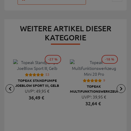
WEITERE ARTIKEL DIESER
KATEGORIE
-27 %
-18 %
53
9
TOPEAK STANDPUMPE
JOEBLOW SPORT III, GELB
TOPEAK
UVP¹:
49,
95
€
MULTIFUNKTIONSWERKZEUG
F
UVP¹:
MINI 20 PRO
39,
95
€
36,
49
€
32,
64
€