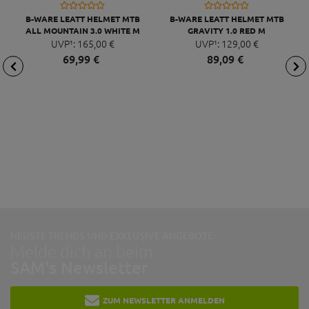
B-WARE LEATT HELMET MTB
B-WARE LEATT HELMET MTB
ALL MOUNTAIN 3.0 WHITE M
GRAVITY 1.0 RED M
UVP¹:
165,
00
€
UVP¹:
129,
00
€
69,
99
€
89,
09
€
NEUSTE TRENDS UND EXKLUSIVE ANGEBOTE:
Melde dich an beim
SAM's Newsletter
ZUM NEWSLETTER ANMELDEN