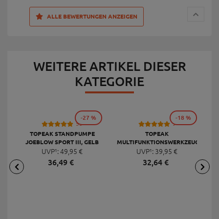
ALLE BEWERTUNGEN ANZEIGEN
WEITERE ARTIKEL DIESER
KATEGORIE
-27 %
-18 %
53
9
TOPEAK STANDPUMPE
TOPEAK
JOEBLOW SPORT III, GELB
MULTIFUNKTIONSWERKZEUG
F
UVP¹:
49,
95
€
UVP¹:
MINI 20 PRO
39,
95
€
36,
49
€
32,
64
€