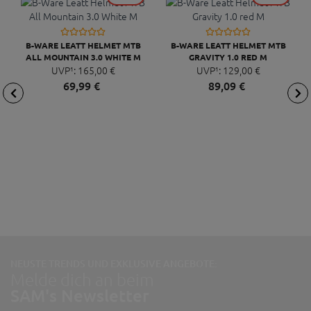
B-WARE LEATT HELMET MTB
B-WARE LEATT HELMET MTB
ALL MOUNTAIN 3.0 WHITE M
GRAVITY 1.0 RED M
UVP¹:
165,
00
€
UVP¹:
129,
00
€
69,
99
€
89,
09
€
NEUSTE TRENDS UND EXKLUSIVE ANGEBOTE:
Melde dich an beim
SAM's Newsletter