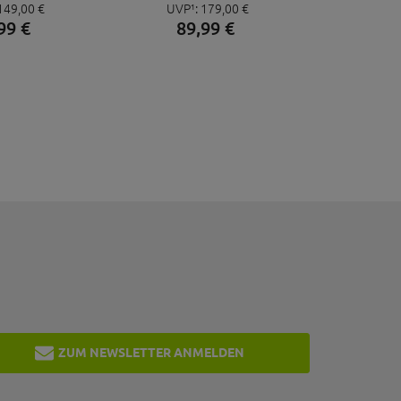
149,
00
€
UVP¹:
179,
00
€
E GRÖSSE 43
PRO CLIP BLAU GRÖSSE 43
99
€
89,
99
€
ZUM NEWSLETTER ANMELDEN