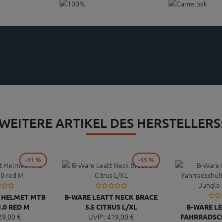
WEITERE ARTIKEL DES HERSTELLERS
-31 %
-55 %
T HELMET MTB
B-WARE LEATT NECK BRACE
.0 RED M
5.5 CITRUS L/XL
B-WARE LE
29,
00
€
UVP¹:
419,
00
€
FAHRRADSCH