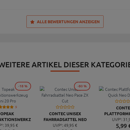
ALLE BEWERTUNGEN ANZEIGEN
WEITERE ARTIKEL DIESER KATEGORI
-18 %
-80 %
9
CONTE
TOPEAK
CONTEC UNISEX
PLATTFORM
UVP¹:
31,
NKTIONSWERKZEUG
FAHRRADSATTEL NEO
QUICK NEO 
5,
99
P¹:
39,
95
€
UVP¹:
49,
95
€
NI 20 PRO
PACE ZX CUT