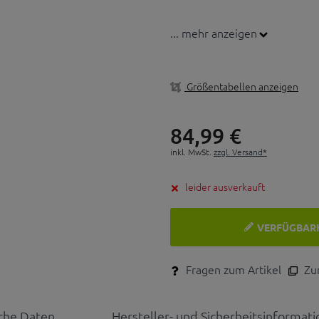
... mehr anzeigen
Größentabellen anzeigen
84,
99
€
inkl. MwSt.
zzgl. Versand*
leider ausverkauft
VERFÜGBAR
Fragen zum Artikel
Zum
che Daten
Hersteller- und Sicherheitsinformat