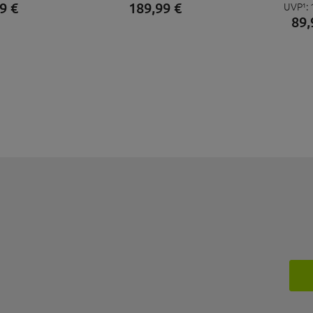
9
€
189,
99
€
UVP¹:
CLIP JUNGL
89,