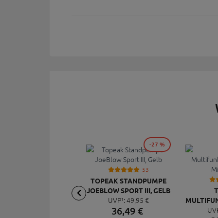
-27 %
53
TOPEAK STANDPUMPE
JOEBLOW SPORT III, GELB
UVP¹:
49,
95
€
MULTIFU
36,
49
€
UV
MI