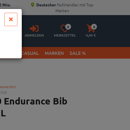
Fachhändler mit Top-
2 Mio.
Deutscher
Marken
Anmelden
Merkzettel
Warenkorb
0
0
aufklappen
aufklappen
ANMELDEN
MERKZETTEL
0,
00
€
ETWEAR & CASUAL
MARKEN
SALE %
 bewerten
308
0 Endurance Bib
 L