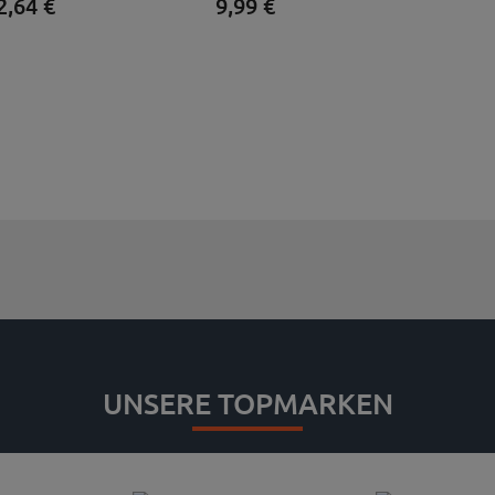
2,
64
€
9,
99
€
UNSERE TOPMARKEN