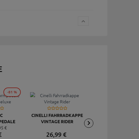
E
-81 %
C
CINELLI FAHRRADKAPPE
TOPEAK
PEDALE
VINTAGE RIDER
RÜCKSCHLAGVENT
95
€
DELUXE
JOEBLOW ACE, SCHW
€
26,
99
€
2,
95
€