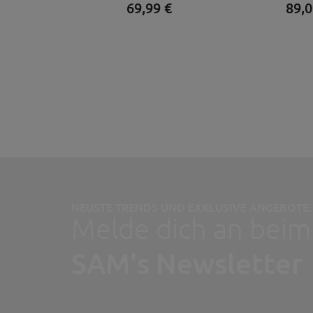
69,
99
€
89,
0
NEUSTE TRENDS UND EXKLUSIVE ANGEBOTE:
Melde dich an beim
SAM's Newsletter