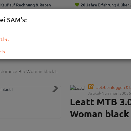
Kauf auf
Erfahrung &
Rechnung & Raten
20 Jahre
über 
Kunden
ei SAM's:
KOMPLETTRÄDER
TEILE
ZUBEHÖR
OUTDOOR
STRE
ndurance Bib Woman black L
Jetzt einloggen &
Artikel-Nummer:
50056
Leatt MTB 3.
Woman black