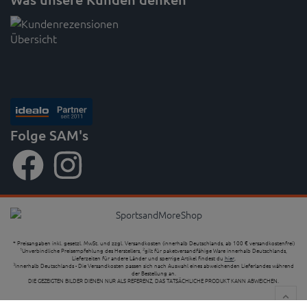
Folge SAM's
* Preisangaben inkl. gesetzl. MwSt. und zzgl. Versandkosten (innerhalb Deutschlands, ab 100 € versandkostenfrei)
Unverbindliche Preisempfehlung des Herstellers,
gilt für paketversandfähige Ware innerhalb Deutschlands,
1
2
Lieferzeiten für andere Länder und sperrige Artikel findest du
hier
,
innerhalb Deutschlands - Die Versandkosten passen sich nach Auswahl eines abweichenden Lieferlandes während
3
der Bestellung an.
DIE GEZEIGTEN BILDER DIENEN NUR ALS REFERENZ, DAS TATSÄCHLICHE PRODUKT KANN ABWEICHEN.