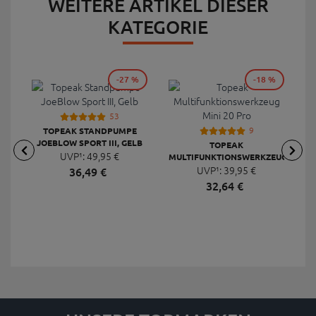
WEITERE ARTIKEL DIESER
KATEGORIE
-27 %
-18 %
53
9
TOPEAK STANDPUMPE
JOEBLOW SPORT III, GELB
TOPEAK
UVP¹:
49,
95
€
MULTIFUNKTIONSWERKZEUG
F
UVP¹:
MINI 20 PRO
39,
95
€
36,
49
€
32,
64
€