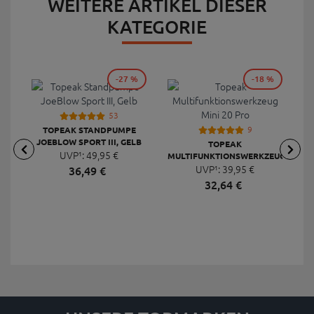
WEITERE ARTIKEL DIESER
KATEGORIE
-27 %
-18 %
53
9
TOPEAK STANDPUMPE
JOEBLOW SPORT III, GELB
TOPEAK
UVP¹:
49,
95
€
MULTIFUNKTIONSWERKZEUG
F
UVP¹:
MINI 20 PRO
39,
95
€
36,
49
€
32,
64
€