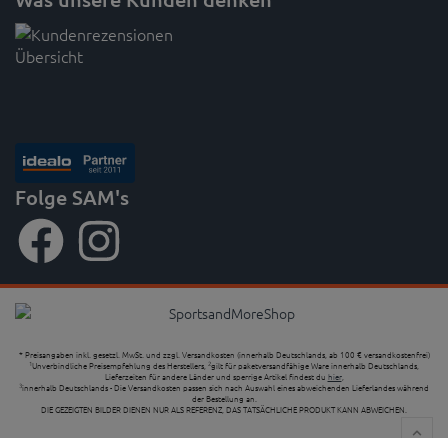
Folge SAM's
* Preisangaben inkl. gesetzl. MwSt. und zzgl. Versandkosten (innerhalb Deutschlands, ab 100 € versandkostenfrei)
Unverbindliche Preisempfehlung des Herstellers,
gilt für paketversandfähige Ware innerhalb Deutschlands,
1
2
Lieferzeiten für andere Länder und sperrige Artikel findest du
hier
,
innerhalb Deutschlands - Die Versandkosten passen sich nach Auswahl eines abweichenden Lieferlandes während
3
der Bestellung an.
DIE GEZEIGTEN BILDER DIENEN NUR ALS REFERENZ, DAS TATSÄCHLICHE PRODUKT KANN ABWEICHEN.