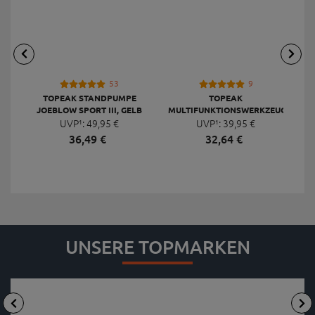
53
9
TOPEAK STANDPUMPE
TOPEAK
JOEBLOW SPORT III, GELB
MULTIFUNKTIONSWERKZEUG
F
UVP¹:
49,
95
€
UVP¹:
MINI 20 PRO
39,
95
€
36,
49
€
32,
64
€
UNSERE TOPMARKEN