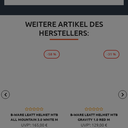
WEITERE ARTIKEL DES
HERSTELLERS:
-58 %
-31 %
B-WARE LEATT HELMET MTB
B-WARE LEATT HELMET MTB
ALL MOUNTAIN 3.0 WHITE M
GRAVITY 1.0 RED M
UVP¹:
165,
00
€
UVP¹:
129,
00
€