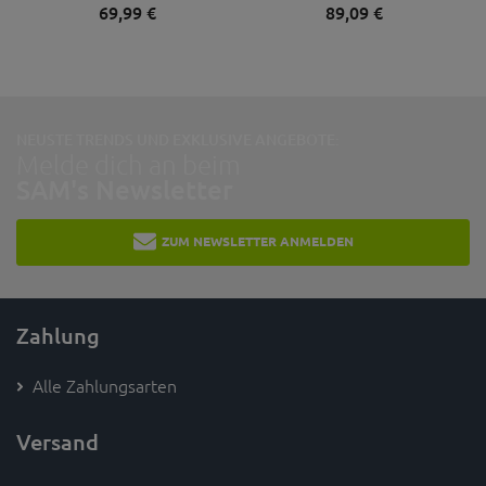
69,
99
€
89,
09
€
NEUSTE TRENDS UND EXKLUSIVE ANGEBOTE:
Melde dich an beim
SAM's Newsletter
ZUM NEWSLETTER ANMELDEN
Zahlung
Alle Zahlungsarten
Versand