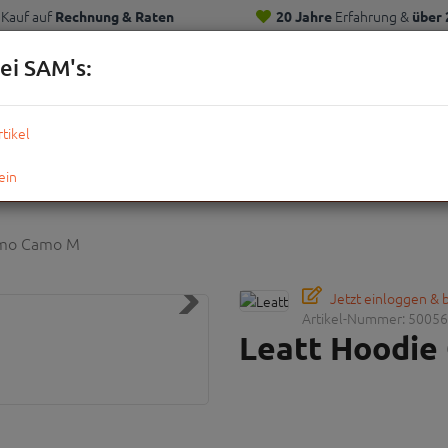
Kauf auf
Erfahrung &
Rechnung & Raten
20 Jahre
über 
Kunden
ei SAM's:
KOMPLETTRÄDER
TEILE
ZUBEHÖR
OUTDOOR
STRE
amo Camo M
Jetzt einloggen &
Artikel-Nummer:
50056
Leatt Hoodi