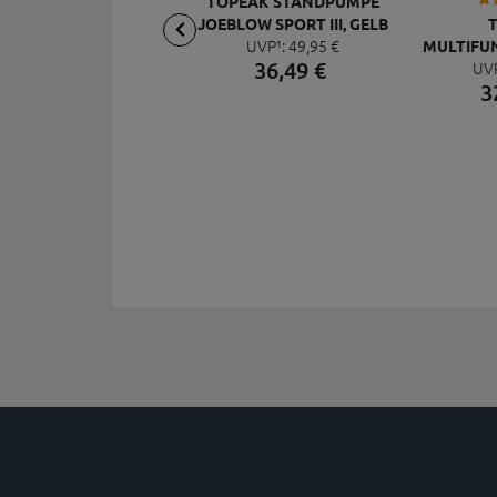
TOPEAK STANDPUMPE
JOEBLOW SPORT III, GELB
UVP¹:
49,
95
€
MULTIFU
36,
49
€
UV
MI
3