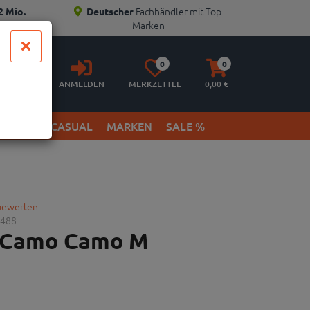
Fachhändler mit Top-
2 Mio.
Deutscher
Marken
Anmelden
Merkzettel
Warenkorb
0
0
aufklappen
aufklappen
ANMELDEN
MERKZETTEL
0,
00
€
ETWEAR & CASUAL
MARKEN
SALE %
 bewerten
488
e Camo Camo M