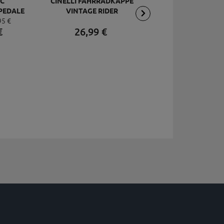
C
CINELLI FAHRRADKAPPE
TOPEAK
PEDALE
VINTAGE RIDER
RÜCKSCHLAGVENT
95
€
DELUXE
JOEBLOW ACE, SCHW
€
26,
99
€
2,
95
€