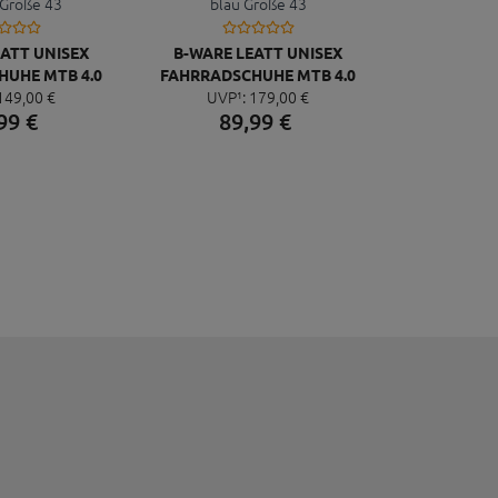
ATT UNISEX
B-WARE LEATT UNISEX
UHE MTB 4.0
FAHRRADSCHUHE MTB 4.0
149,
00
€
UVP¹:
179,
00
€
E GRÖSSE 43
PRO CLIP BLAU GRÖSSE 43
99
€
89,
99
€