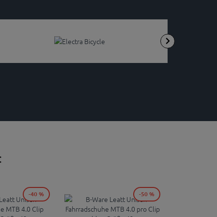
:
-40 %
-50 %