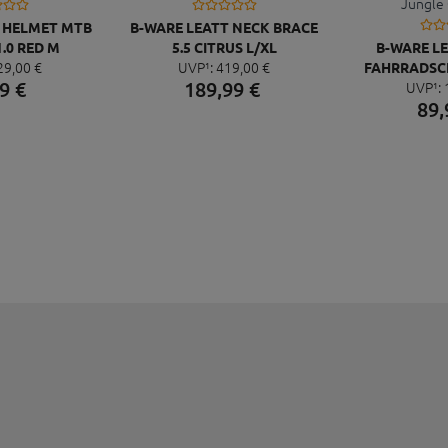
T HELMET MTB
B-WARE LEATT NECK BRACE
.0 RED M
5.5 CITRUS L/XL
B-WARE LE
29,
00
€
UVP¹:
419,
00
€
FAHRRADSCH
9
€
189,
99
€
UVP¹:
CLIP JUNGL
89,