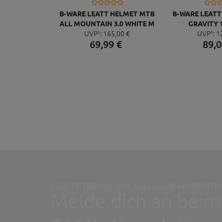
B-WARE LEATT HELMET MTB
B-WARE LEAT
ALL MOUNTAIN 3.0 WHITE M
GRAVITY 1
UVP¹:
165,
00
€
UVP¹:
1
69,
99
€
89,
0
NEUSTE TRENDS UND EXKLUSIVE ANGEBOTE:
Melde dich an beim