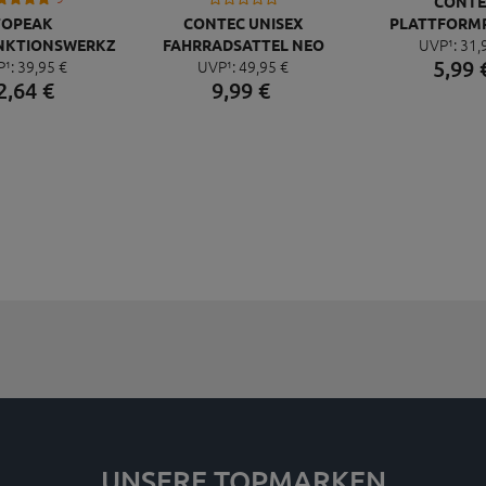
CONTE
TOPEAK
CONTEC UNISEX
PLATTFORM
UVP¹:
31,
NKTIONSWERKZEUG
FAHRRADSATTEL NEO
QUICK NEO 
5,
99
P¹:
39,
95
€
UVP¹:
49,
95
€
NI 20 PRO
PACE ZX CUT
2,
64
€
9,
99
€
UNSERE TOPMARKEN