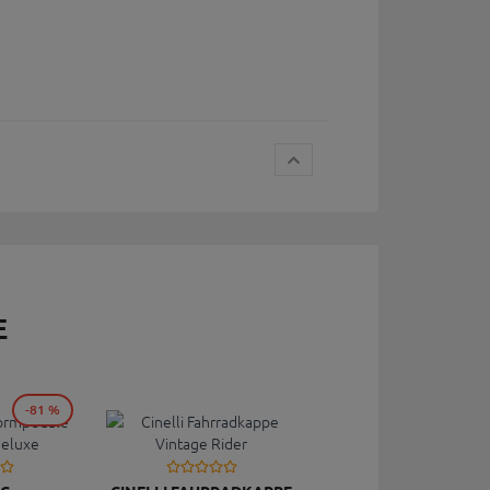
E
-81 %