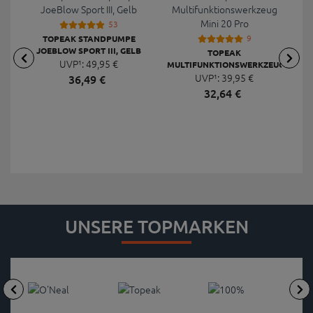
53
9
TOPEAK STANDPUMPE
JOEBLOW SPORT III, GELB
TOPEAK
UVP¹:
49,
95
€
MULTIFUNKTIONSWERKZEUG
F
UVP¹:
MINI 20 PRO
39,
95
€
36,
49
€
32,
64
€
UNSERE TOPMARKEN