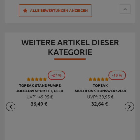
ALLE BEWERTUNGEN ANZEIGEN
WEITERE ARTIKEL DIESER
KATEGORIE
-27 %
-18 %
53
9
TOPEAK STANDPUMPE
TOPEAK
JOEBLOW SPORT III, GELB
MULTIFUNKTIONSWERKZEUG
F
UVP¹:
49,
95
€
UVP¹:
MINI 20 PRO
39,
95
€
36,
49
€
32,
64
€