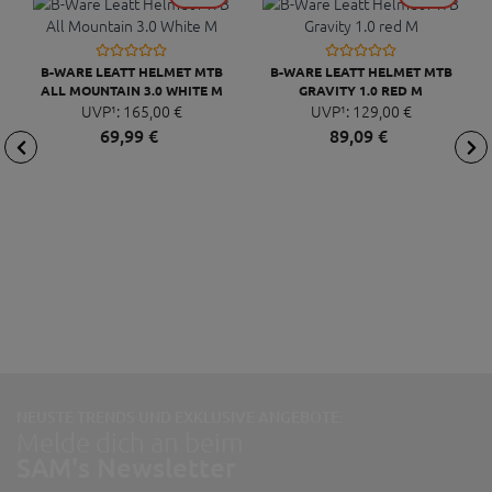
B-WARE LEATT HELMET MTB
B-WARE LEATT HELMET MTB
ALL MOUNTAIN 3.0 WHITE M
GRAVITY 1.0 RED M
UVP¹:
165,
00
€
UVP¹:
129,
00
€
69,
99
€
89,
09
€
NEUSTE TRENDS UND EXKLUSIVE ANGEBOTE:
Melde dich an beim
SAM's Newsletter