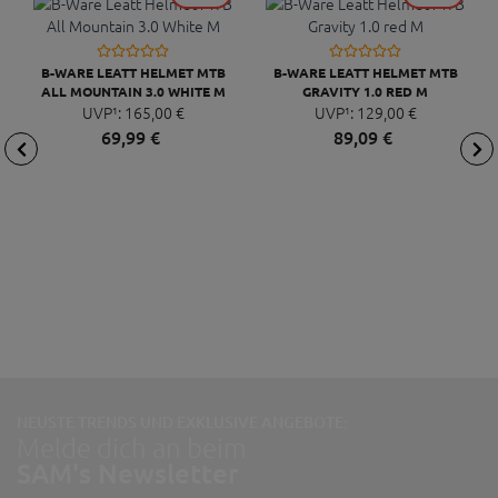
B-WARE LEATT HELMET MTB
B-WARE LEATT HELMET MTB
ALL MOUNTAIN 3.0 WHITE M
GRAVITY 1.0 RED M
UVP¹:
165,
00
€
UVP¹:
129,
00
€
69,
99
€
89,
09
€
NEUSTE TRENDS UND EXKLUSIVE ANGEBOTE:
Melde dich an beim
SAM's Newsletter