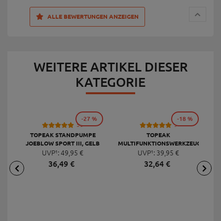
ALLE BEWERTUNGEN ANZEIGEN
WEITERE ARTIKEL DIESER
KATEGORIE
-27 %
-18 %
53
9
TOPEAK STANDPUMPE
TOPEAK
JOEBLOW SPORT III, GELB
MULTIFUNKTIONSWERKZEUG
F
UVP¹:
49,
95
€
UVP¹:
MINI 20 PRO
39,
95
€
36,
49
€
32,
64
€