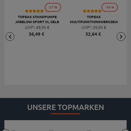
-27 %
-18 %
53
9
TOPEAK STANDPUMPE
TOPEAK
JOEBLOW SPORT III, GELB
MULTIFUNKTIONSWERKZEUG
F
UVP¹:
49,
95
€
UVP¹:
MINI 20 PRO
39,
95
€
36,
49
€
32,
64
€
UNSERE TOPMARKEN