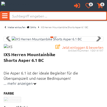
Neu bei SAM's:
0
0
Anmelden
Merkzettel
Waren
aufklappen
aufkl
Menü
Weiter einkaufen
SAMs
IXS Herren Mountainbike Shorts Asper 6.1 BC
Jetzt einloggen & bewerten
Artikel-Nummer:
10014197
IXS Herren Mountainbike
Shorts Asper 6.1 BC
Die Asper 6.1 ist der ideale Begleiter für die
Übergangszeit und nasse Bedingungen!
... mehr anzeigen
Die Asper 6.1 ist der ideale Begleiter für die
FARBE
Übergangszeit und nasse Bedingungen!
Die technische Shorts aus wasserabweisendem