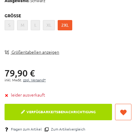
Schwarz
Material überzeugt durch lockere Passform und
Ausgewählt:
technischen Features wie Bundweitenregulierung und
Reißverschlusstaschen.
GRÖSSE
Das Material ist atmungsaktiv,
S
M
L
XL
2XL
feuchtigkeitsregulierend und schnell trocknend.
Größentabellen anzeigen
79,
90
€
inkl. MwSt.
zzgl. Versand*
leider ausverkauft
VERFÜGBARKEITSBENACHRICHTIGUNG
Fragen zum Artikel
Zum Artikelvergleich