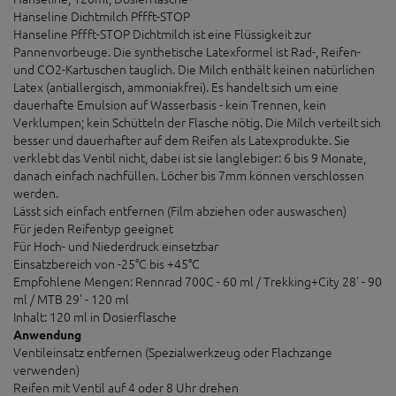
Hanseline Dichtmilch Pffft-STOP
Hanseline Pffft-STOP Dichtmilch ist eine Flüssigkeit zur
Pannenvorbeuge. Die synthetische Latexformel ist Rad-, Reifen-
und CO2-Kartuschen tauglich. Die Milch enthält keinen natürlichen
Latex (antiallergisch, ammoniakfrei). Es handelt sich um eine
dauerhafte Emulsion auf Wasserbasis - kein Trennen, kein
Verklumpen; kein Schütteln der Flasche nötig. Die Milch verteilt sich
besser und dauerhafter auf dem Reifen als Latexprodukte. Sie
verklebt das Ventil nicht, dabei ist sie langlebiger: 6 bis 9 Monate,
danach einfach nachfüllen. Löcher bis 7mm können verschlossen
werden.
Lässt sich einfach entfernen (Film abziehen oder auswaschen)
Für jeden Reifentyp geeignet
Für Hoch- und Niederdruck einsetzbar
Einsatzbereich von -25°C bis +45°C
Empfohlene Mengen: Rennrad 700C - 60 ml / Trekking+City 28' - 90
ml / MTB 29' - 120 ml
Inhalt: 120 ml in Dosierflasche
Anwendung
Ventileinsatz entfernen (Spezialwerkzeug oder Flachzange
verwenden)
Reifen mit Ventil auf 4 oder 8 Uhr drehen