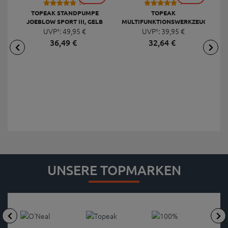
53
9
TOPEAK STANDPUMPE
TOPEAK
JOEBLOW SPORT III, GELB
MULTIFUNKTIONSWERKZEUG
F
UVP¹:
49,
95
€
UVP¹:
MINI 20 PRO
39,
95
€
36,
49
€
32,
64
€
UNSERE TOPMARKEN