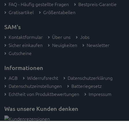
FAQ - Häufig gestellte Fragen
Bestpreis-Garantie
Gratisartikel
Größentabellen
SAM's
Kontaktformular
Über uns
Jobs
Sicher einkaufen
Neuigkeiten
Newsletter
Gutscheine
Informationen
AGB
Widerrufsrecht
Datenschutzerklärung
Datenschutzeinstellungen
Batteriegesetz
Echtheit von Produktbewertungen
Impressum
Was unsere Kunden denken