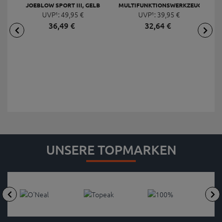
JOEBLOW SPORT III, GELB
MULTIFUNKTIONSWERKZEUG
F
UVP¹:
49,
95
€
UVP¹:
MINI 20 PRO
39,
95
€
36,
49
€
32,
64
€
UNSERE TOPMARKEN