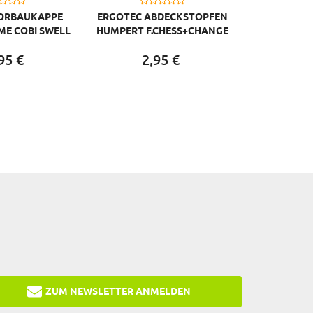
ORBAUKAPPE
ERGOTEC ABDECKSTOPFEN
E COBI SWELL
HUMPERT F.CHESS+CHANGE
WELL XR
VORBAU SW SCHWARZ
95
€
2,
95
€
ZUM NEWSLETTER ANMELDEN