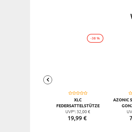
-38 %
XLC
AZONIC 
FEDERSATTELSTÜTZE
GONZ
UVP¹:
32,
00
€
UV
SP01-01, SCHWARZ
19,
99
€
7