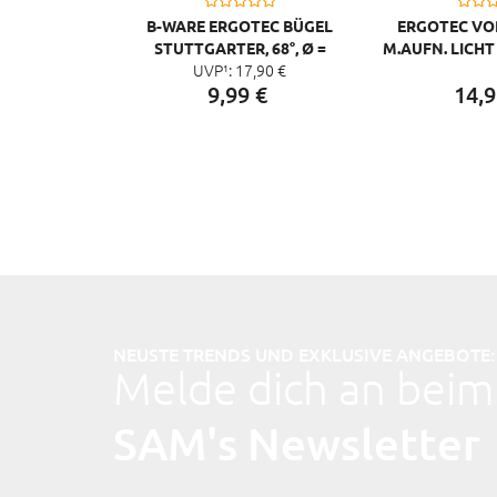
B-WARE ERGOTEC BÜGEL
ERGOTEC V
STUTTGARTER, 68°, Ø =
M.AUFN. LICHT 
UVP¹:
17,
90
€
25,4MM, STAHL, SCHWARZ,
35
9,
99
€
14,
9
SL 3
NEUSTE TRENDS UND EXKLUSIVE ANGEBOTE:
Melde dich an beim
SAM's Newsletter