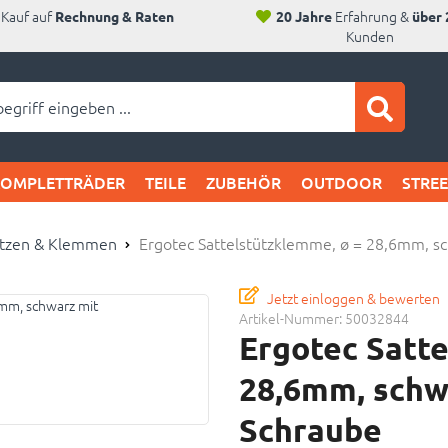
Kauf auf
Erfahrung &
Rechnung & Raten
20 Jahre
über 
Kunden
ei SAM's:
KOMPLETTRÄDER
TEILE
ZUBEHÖR
OUTDOOR
STRE
ützen & Klemmen
Ergotec Sattelstützklemme, ø = 28,6mm, 
Jetzt einloggen & bewerten
Artikel-Nummer:
50032844
Ergotec Satt
28,6mm, schw
Schraube