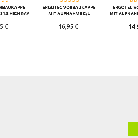
ORBAUKAPPE
ERGOTEC VORBAUKAPPE
ERGOTEC V
31.8 HIGH RAY
MIT AUFNAHME C/L
MIT AUFNAHM
MM
BARRACUDA I / HIGH
X / S
5
€
16,
95
€
14,
BARRACUDA I