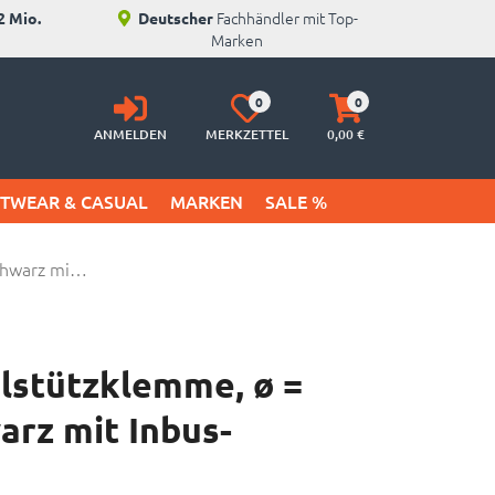
Fachhändler mit Top-
2 Mio.
Deutscher
Marken
Anmelden
Merkzettel
Warenkorb
0
0
aufklappen
aufklappen
ANMELDEN
MERKZETTEL
0,
00
€
ETWEAR & CASUAL
MARKEN
SALE %
schwarz mi…
elstützklemme, ø =
arz mit Inbus-