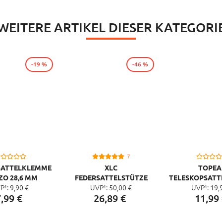
WEITERE ARTIKEL DIESER KATEGORI
-19 %
-46 %
7
SATTELKLEMME
XLC
TOPEA
O 28,6 MM
FEDERSATTELSTÜTZE
TELESKOPSATT
P¹:
9,
90
€
UVP¹:
50,
00
€
UVP¹:
19,
PRO SP-S05, SCHWARZ
ADAPTER DP
,
99
€
26,
89
€
11,
99
SCHWA