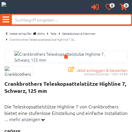
0
0
Anmelden
Merkzettel
Waren
Neu bei SAM's:
aufklappen
aufkl
Menü
Weiter einkaufen
SAMs
Teile
Sattelstützen & Klemmen
Crankbrothers Teleskopsattelstütze Highline 7, Sc…
Jetzt einloggen & bewerten
Artikel-Nummer:
10014289
Crankbrothers Teleskopsattelstütze Highline 7,
Schwarz, 125 mm
Die Teleskopsattelstütze Highline 7 von Crankbrothers
bietet eine stufenlose Einstellung und einfache Installation
... mehr anzeigen
für jedes Fahrrad.
GRÖSSE