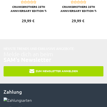
CRANKBROTHERS 25TH
CRANKBROTHERS 25TH
ANNIVERSARY EDITION T-
ANNIVERSARY EDITION T-
SHIRT MEN, BLACK/LIGHT
SHIRT MEN, BLACK/LIGHT
GRAY, M
GRAY, S
29,
99
€
29,
99
€
NEUSTE TRENDS UND EXKLUSIVE ANGEBOTE:
Melde dich an beim
SAM's Newsletter
ZUM NEWSLETTER ANMELDEN
Zahlung
Alle Zahlungsarten