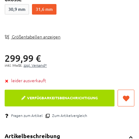
Kürzere Einbaulänge für mehr Fahrräder
30,9 mm
31,6 mm
In sich geschlossene IFP-Hydraulikkartusche
Schnellverbindungsmechanismus für einfache
Kabelinstallation
Linearantrieb für schnelle Rücklaufgeschwindigkeit
Größentabellen anzeigen
2-Schrauben-Schnellanschlusskopf
299,
99
€
inkl. MwSt.
zzgl. Versand*
leider ausverkauft
VERFÜGBARKEITSBENACHRICHTIGUNG
Fragen zum Artikel
Zum Artikelvergleich
Artikelbeschreibung