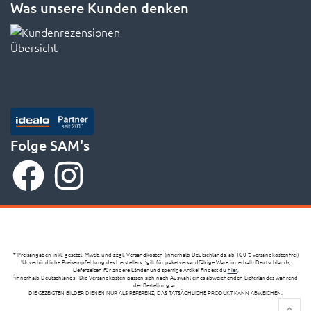
Folge SAM's
* Preisangaben inkl. gesetzl. MwSt. und zzgl. Versandkosten (innerhalb Deutschlands, ab 100 € versandkostenfrei)
Unverbindliche Preisempfehlung des Herstellers,
gilt für paketversandfähige Ware innerhalb Deutschlands,
1
2
Lieferzeiten für andere Länder und sperrige Artikel findest du
hier
,
innerhalb Deutschlands - Die Versandkosten passen sich nach Auswahl eines abweichenden Lieferlandes während
3
der Bestellung an.
DIE GEZEIGTEN BILDER DIENEN NUR ALS REFERENZ, DAS TATSÄCHLICHE PRODUKT KANN ABWEICHEN.