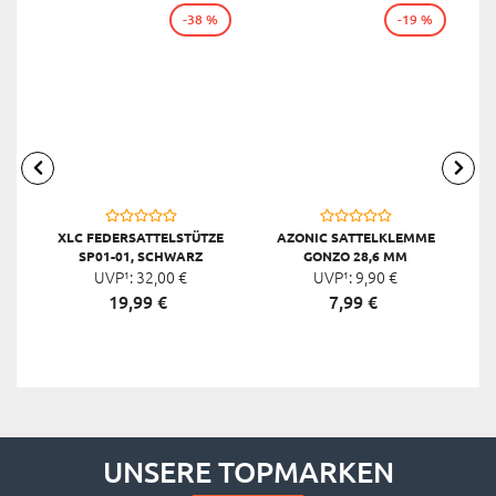
-38 %
-19 %
XLC FEDERSATTELSTÜTZE
AZONIC SATTELKLEMME
X
SP01-01, SCHWARZ
GONZO 28,6 MM
UVP¹:
32,
00
€
UVP¹:
9,
90
€
19,
99
€
7,
99
€
UNSERE TOPMARKEN