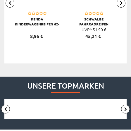
KENDA
SCHWALBE
KINDERWAGENREIFEN 62-
FAHRRADREIFEN
203 12", SCHWARZ
MARATHON E-PLUS SMART
UVP¹:
51,
90
€
M
DUALGUARD E-50, 28 X 1,50
8,
95
€
45,
21
€
UNSERE TOPMARKEN