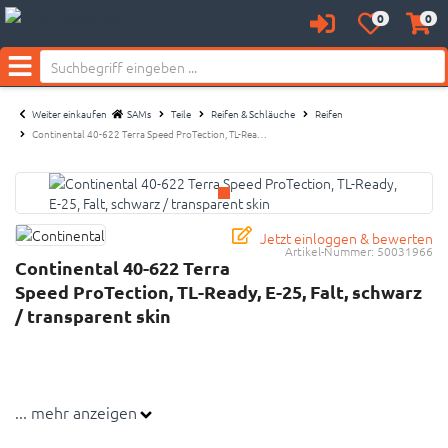
Neu bei SAM's:
0
0
Anmelden
Merkzettel
Waren
aufklappen
aufkl
Menü
Weiter einkaufen
SAMs
Teile
Reifen & Schläuche
Reifen
Continental 40-622 Terra Speed ProTection, TL-Rea…
Jetzt einloggen & bewerten
Artikel-Nummer:
50031966
Continental 40-622 Terra
Speed ProTection, TL-Ready, E-25, Falt, schwarz
/ transparent skin
... mehr anzeigen