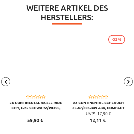
WEITERE ARTIKEL DES
HERSTELLERS:
-32 %
2X CONTINENTAL 42-622 RIDE
2X CONTINENTAL SCHLAUCH
CITY, E-25 SCHWARZ/WEISS, D
32-47/305-349 A34, COMPACT
RAHT, REFLEX
UVP¹:
16
17,
90
€
59,
90
€
12,
11
€