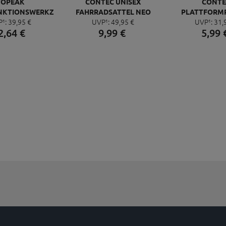
TOPEAK
CONTEC UNISEX
CONTE
NKTIONSWERKZEUG
FAHRRADSATTEL NEO
PLATTFORM
P¹:
39,
95
€
UVP¹:
49,
95
€
UVP¹:
31,
NI 20 PRO
PACE ZX CUT
QUICK NEO 
2,
64
€
9,
99
€
5,
99