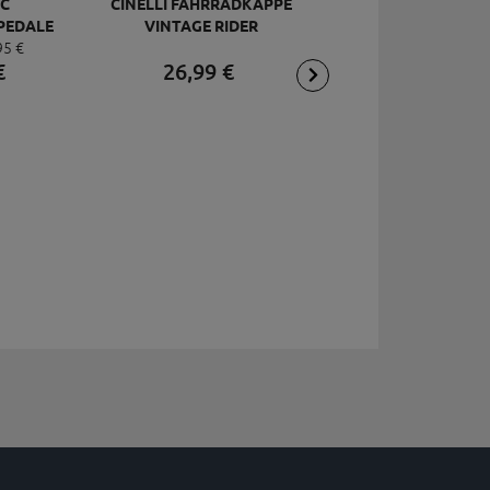
C
CINELLI FAHRRADKAPPE
TOPEAK
PEDALE
VINTAGE RIDER
RÜCKSCHLAGVENT
95
€
DELUXE
JOEBLOW ACE, SCHW
€
26,
99
€
2,
95
€