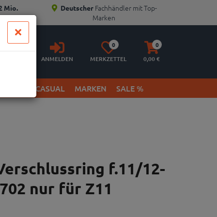
Fachhändler mit Top-
2 Mio.
Deutscher
Marken
Anmelden
Merkzettel
Warenkorb
0
0
aufklappen
aufklappen
ANMELDEN
MERKZETTEL
0,
00
€
ETWEAR & CASUAL
MARKEN
SALE %
erschlussring f.11/12-
702 nur für Z11