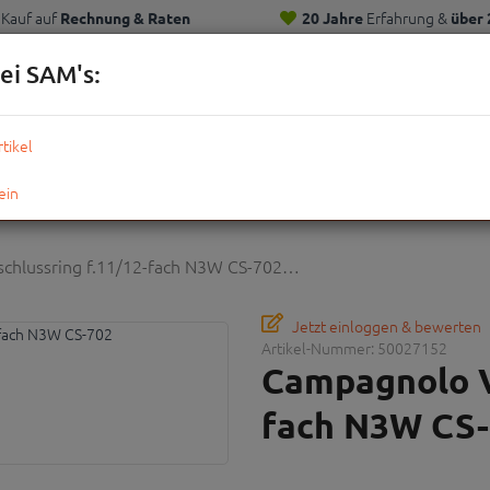
Kauf auf
Erfahrung &
Rechnung & Raten
20 Jahre
über 
Kunden
ei SAM's:
KOMPLETTRÄDER
TEILE
ZUBEHÖR
OUTDOOR
STRE
chlussring f.11/12-fach N3W CS-702…
Jetzt einloggen & bewerten
Artikel-Nummer:
50027152
Campagnolo V
fach N3W CS-