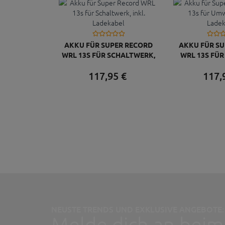
AKKU FÜR SUPER RECORD
AKKU FÜR S
WRL 13S FÜR SCHALTWERK,
WRL 13S FÜ
INKL. LADEKABEL
INKL. L
117,
95
€
117,
NEUSTE TRENDS UND EXKLUSIVE ANGEBOTE:
Melde dich an beim