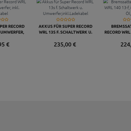
UPER RECORD
AKKUS FÜR SUPER RECORD
BREMSSAT
R UMWERFER,
WRL 13S F. SCHALTWERK U.
RECORD WRL 1
ADEKABEL
UMWERFER,INKL.LADEKABEL
LEITUNG 
95
€
235,
00
€
224