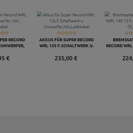
UPER RECORD
AKKUS FÜR SUPER RECORD
BREMSSAT
R UMWERFER,
WRL 13S F. SCHALTWERK U.
RECORD WRL 1
ADEKABEL
UMWERFER,INKL.LADEKABEL
LEITUNG 
95
€
235,
00
€
224