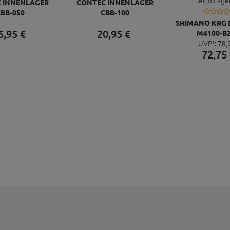
 INNENLAGER
CONTEC INNENLAGER
BB-050
CBB-100
SHIMANO KRG 
5,
95
€
20,
95
€
M4100-B2
UVP¹:
78,
F.,36/26Z,175
72,
75
TEIL,O.LAG