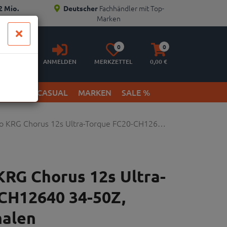
Fachhändler mit Top-
2 Mio.
Deutscher
Marken
Anmelden
Merkzettel
Warenkorb
0
0
aufklappen
aufklappen
ANMELDEN
MERKZETTEL
0,
00
€
ETWEAR & CASUAL
MARKEN
SALE %
 KRG Chorus 12s Ultra-Torque FC20-CH126…
RG Chorus 12s Ultra-
CH12640 34-50Z,
halen