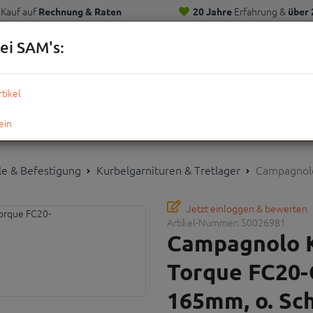
Kauf auf
Erfahrung &
Rechnung & Raten
20 Jahre
über 
Kunden
ei SAM's:
KOMPLETTRÄDER
TEILE
ZUBEHÖR
OUTDOOR
STRE
ile & Befestigung
Kurbelgarnituren & Tretlager
Campagnolo
Jetzt einloggen & bewerten
Artikel-Nummer:
50026981
Campagnolo K
Torque FC20-
165mm, o. Sc