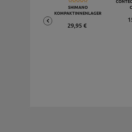
CONTEC
SHIMANO
C
KOMPAKTINNENLAGER
1
68/113 MM BB-ES300,
29,
95
€
SCHWARZ