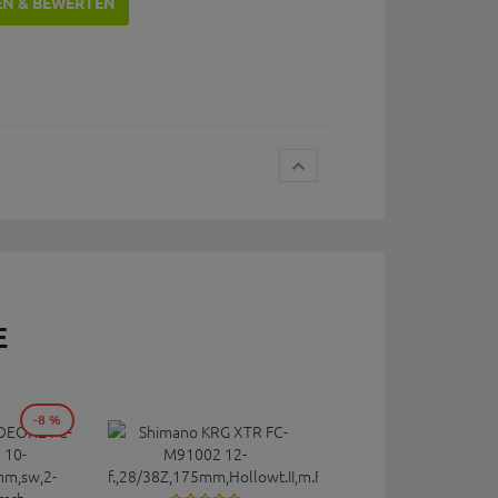
EN & BEWERTEN
E
-8 %