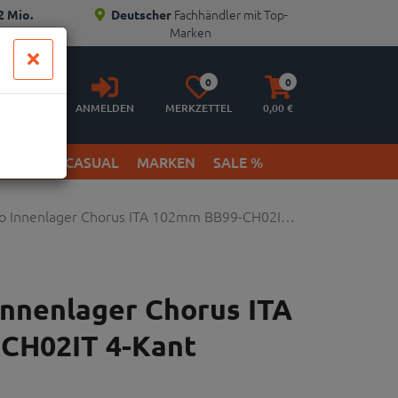
Fachhändler mit Top-
2 Mio.
Deutscher
Marken
Anmelden
Merkzettel
Warenkorb
0
0
aufklappen
aufklappen
ANMELDEN
MERKZETTEL
0,
00
€
ETWEAR & CASUAL
MARKEN
SALE %
 Innenlager Chorus ITA 102mm BB99-CH02I…
nnenlager Chorus ITA
CH02IT 4-Kant