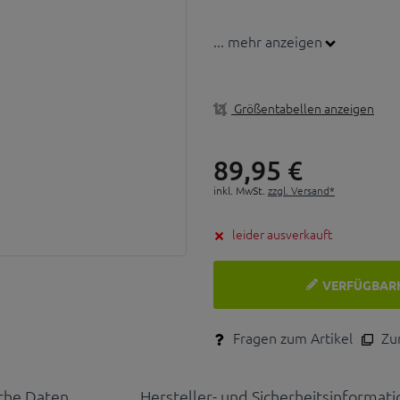
... mehr anzeigen
Größentabellen anzeigen
89,
95
€
inkl. MwSt.
zzgl. Versand*
leider ausverkauft
VERFÜGBAR
Fragen zum Artikel
Zum
che Daten
Hersteller- und Sicherheitsinformat