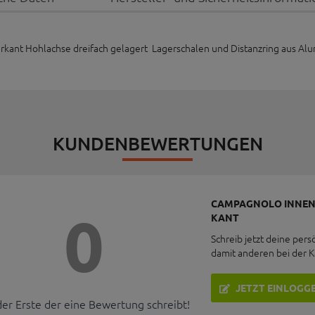
ant Hohlachse dreifach gelagert Lagerschalen und Distanzring aus Al
KUNDENBEWERTUNGEN
CAMPAGNOLO INNENL
0
KANT
Schreib jetzt deine pers
damit anderen bei der 
JETZT EINLOGG
der Erste der eine Bewertung schreibt!