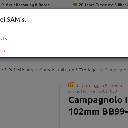
Kauf auf
Erfahrung &
Rechnung & Raten
20 Jahre
über 
Kunden
ei SAM's:
KOMPLETTRÄDER
TEILE
ZUBEHÖR
OUTDOOR
STRE
ile & Befestigung
Kurbelgarnituren & Tretlager
Campagnolo
Jetzt einloggen & bewerten
Artikel-Nummer:
50027008
Campagnolo I
102mm BB99-