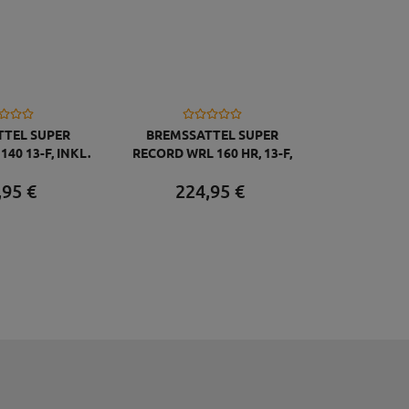
TEL SUPER
BREMSSATTEL SUPER
40 13-F, INKL.
RECORD WRL 160 HR, 13-F,
UND ÖL, 140
INKL. LEITUNG UND ÖL, 160
,
95
€
224,
95
€