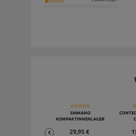
SHIMANO
CONTEC
KOMPAKTINNENLAGER
C
68/113 MM BB-ES300,
29,
95
€
1
SCHWARZ