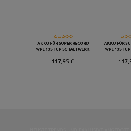
AKKU FÜR SUPER RECORD
AKKU FÜR S
WRL 13S FÜR SCHALTWERK,
WRL 13S FÜ
INKL. LADEKABEL
INKL. L
117,
95
€
117,
NEUSTE TRENDS UND EXKLUSIVE ANGEBOTE: