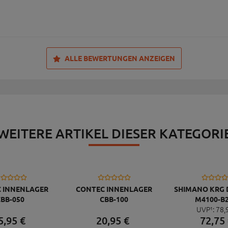
ALLE BEWERTUNGEN ANZEIGEN
WEITERE ARTIKEL DIESER KATEGORI
 INNENLAGER
CONTEC INNENLAGER
SHIMANO KRG 
BB-050
CBB-100
M4100-B2
UVP¹:
78,
F.,36/26Z,175
5,
95
€
20,
95
€
72,
75
TEIL,O.LAG