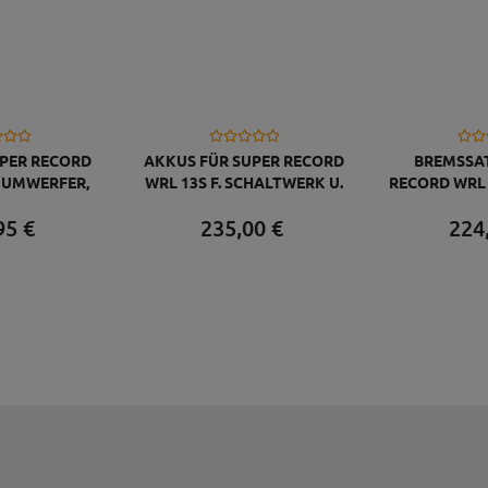
UPER RECORD
AKKUS FÜR SUPER RECORD
BREMSSAT
R UMWERFER,
WRL 13S F. SCHALTWERK U.
RECORD WRL 1
ADEKABEL
UMWERFER,INKL.LADEKABEL
LEITUNG 
95
€
235,
00
€
224