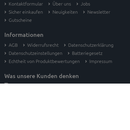
Kontaktformular
Über uns
Jobs
Sicher einkaufen
Neuigkeiten
Newsletter
Gutscheine
Informationen
AGB
Widerrufsrecht
Datenschutzerklärung
Datenschutzeinstellungen
Batteriegesetz
Echtheit von Produktbewertungen
Impressum
Was unsere Kunden denken