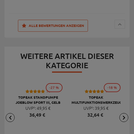
ALLE BEWERTUNGEN ANZEIGEN
WEITERE ARTIKEL DIESER
KATEGORIE
-27 %
-18 %
53
9
TOPEAK STANDPUMPE
TOPEAK
JOEBLOW SPORT III, GELB
MULTIFUNKTIONSWERKZEUG
F
UVP¹:
49,
95
€
UVP¹:
MINI 20 PRO
39,
95
€
36,
49
€
32,
64
€