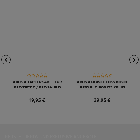
ABUS ADAPTERKABEL FÜR
ABUS AKKUSCHLOSS BOSCH
PRO TECTIC / PRO SHIELD
BES3 BLO BOS IT3 XPLUS
(4960/5850/5650/5950)
SILBER
19,
95
€
29,
95
€
NEUSTE TRENDS UND EXKLUSIVE ANGEBOTE: