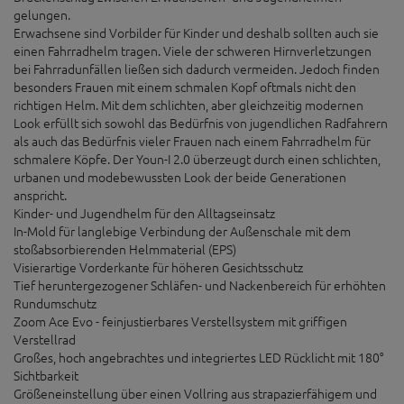
gelungen.
Erwachsene sind Vorbilder für Kinder und deshalb sollten auch sie
einen Fahrradhelm tragen. Viele der schweren Hirnverletzungen
bei Fahrradunfällen ließen sich dadurch vermeiden. Jedoch finden
besonders Frauen mit einem schmalen Kopf oftmals nicht den
richtigen Helm. Mit dem schlichten, aber gleichzeitig modernen
Look erfüllt sich sowohl das Bedürfnis von jugendlichen Radfahrern
als auch das Bedürfnis vieler Frauen nach einem Fahrradhelm für
schmalere Köpfe. Der Youn-I 2.0 überzeugt durch einen schlichten,
urbanen und modebewussten Look der beide Generationen
anspricht.
Kinder- und Jugendhelm für den Alltagseinsatz
In-Mold für langlebige Verbindung der Außenschale mit dem
stoßabsorbierenden Helmmaterial (EPS)
Visierartige Vorderkante für höheren Gesichtsschutz
Tief heruntergezogener Schläfen- und Nackenbereich für erhöhten
Rundumschutz
Zoom Ace Evo - feinjustierbares Verstellsystem mit griffigen
Verstellrad
Großes, hoch angebrachtes und integriertes LED Rücklicht mit 180°
Sichtbarkeit
Größeneinstellung über einen Vollring aus strapazierfähigem und