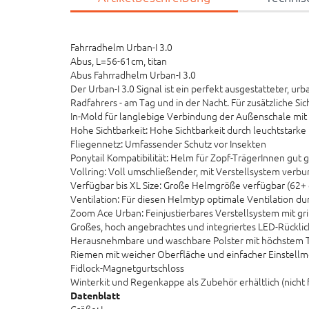
Fahrradhelm Urban-I 3.0
Abus, L=56-61cm, titan
Abus Fahrradhelm Urban-I 3.0
Der Urban-I 3.0 Signal ist ein perfekt ausgestatteter, 
Radfahrers - am Tag und in der Nacht. Für zusätzliche Si
In-Mold für langlebige Verbindung der Außenschale mi
Hohe Sichtbarkeit: Hohe Sichtbarkeit durch leuchtstarke
Fliegennetz: Umfassender Schutz vor Insekten
Ponytail Kompatibilität: Helm für Zopf-TrägerInnen gut 
Vollring: Voll umschließender, mit Verstellsystem verb
Verfügbar bis XL Size: Große Helmgröße verfügbar (62+
Ventilation: Für diesen Helmtyp optimale Ventilation du
Zoom Ace Urban: Feinjustierbares Verstellsystem mit grif
Großes, hoch angebrachtes und integriertes LED-Rücklich
Herausnehmbare und waschbare Polster mit höchstem 
Riemen mit weicher Oberfläche und einfacher Einstellmög
Fidlock-Magnetgurtschloss
Winterkit und Regenkappe als Zubehör erhältlich (nicht 
Datenblatt
Größe: L