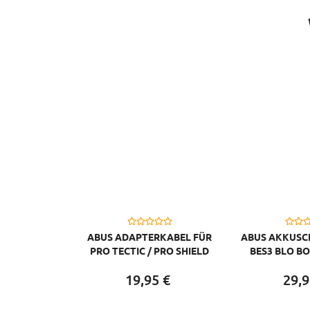
ABUS ADAPTERKABEL FÜR
ABUS AKKUSC
PRO TECTIC / PRO SHIELD
BES3 BLO BO
(4960/5850/5650/5950)
SIL
19,
95
€
29,
9