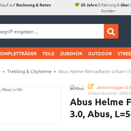
Kauf auf
Erfahrung &
Rechnung & Raten
20 Jahre
über 
Kunden
ei SAM's:
KOMPLETTRÄDER
TEILE
ZUBEHÖR
OUTDOOR
STRE
e
Trekking & Cityhelme
Abus Helme Fahrradhelm Urban-I 3
Jetzt einloggen & 
Artikel-Nummer:
50035
Abus Helme F
3.0, Abus, L=