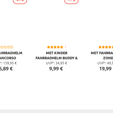
-81 %
-71 %
1
AHRRADHELM
MET KINDER
MET FAHRR
ANCORSO
FAHRRADHELM BUDDY &
ZONE
¹:
139,
95
€
UVP¹:
34,
95
€
UVP¹:
49,
SUPERBUDDY
6,
89
€
9,
99
€
19,
99