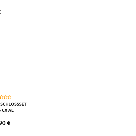
:
SCHLOSSSET
5 CX AL
Z/SILBER
90
€