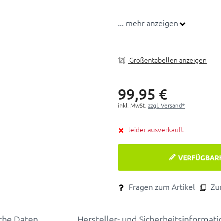
... mehr anzeigen
Größentabellen anzeigen
99,
95
€
inkl. MwSt.
zzgl. Versand*
leider ausverkauft
VERFÜGBAR
Fragen zum Artikel
Zum
che Daten
Hersteller- und Sicherheitsinformat