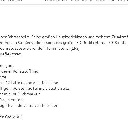
urbaner Fahrradhelm. Seine großen Hauptreflektoren und mehrere Zusatzref
cherheit im Straßenverkehr sorgt das große LED-Rücklicht mit 180° Sichtbar
t dem stoßabsorbierenden Helmmaterial (EPS)
 Reflektoren
geeignet
undener Kunststoffring
 cm)
rch 12 Luftein- und 5 Luftauslässe
figem Verstellrad für individuellen Sitz
t mit 180° Sichtbarkeit
Tragekomfort
lichkeit durch praktische Slider
für Größe XL)