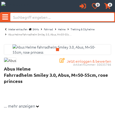
0
0
Anmelden
Merkzettel
Waren
Neu bei SAM's:
aufklappen
aufkl
Menü
Weiter einkaufen
SAMs
Fahrrad
Helme
Trekking & Cityhelme
Abus Helme Fahrradhelm Smiley 3.0, Abus, M=50-55c…
Jetzt einloggen & bewerten
Artikel-Nummer:
50035766
Abus Helme
Fahrradhelm Smiley 3.0, Abus, M=50-55cm, rose
princess
... mehr anzeigen