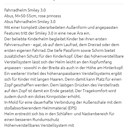
Fahrradhelm Smiley 3.0
Abus, M=50-55cm, rose princess
Abus Fahrradhelm Smiley 3.0
Mit einer komplett überarbeiteten Außenform und angepassten
Features tritt der Smiley 3.0 in eine neue Ära ein.
Der beliebte Kinderhelm begleitet Kinder bei ihren ersten
Fahrversuchen - egal, ob auf dem Laufrad, dem Dreirad oder dem
ersten eigenen Fahrrad. Die tiefe Passform sowie Schirm bietet
zusätzlichen Schutz für den Kinderkopf. Über das höhenverstellbare
Verstellsystem lässt sich der Helm leicht an den Kopfumfang
anpassen - sowohl in der Breite als auch in der Höhe am Hinterkopf.
Ein weiterer Vorteil des höhenanpassbaren Verstellsystems ergibt
sich für Kinder mit langen Haaren. Denn damit kann Platz für einen
Zopf geschaffen werden. Dem lästigen Drücken des Verstellrads
auf den Zopf ist damit ein Ende gesetzt. Der Tragekomfort wird
zudem durch ein dickes Kinnpolster erhöht.
In-Mold für eine dauerhafte Verbindung der Außenschale mit dem
stoßabsorbierendem Helmmaterial (EPS)
Helm erstreckt sich bis in den Schläfen- und Nackenbereich für
einen besseren Rundumschutz
Höhenverstellbares Verstellsystem mit