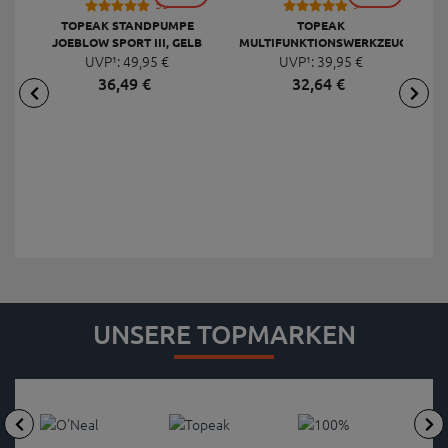
53
9
TOPEAK STANDPUMPE
TOPEAK
JOEBLOW SPORT III, GELB
MULTIFUNKTIONSWERKZEUG
F
UVP¹:
49,
95
€
UVP¹:
MINI 20 PRO
39,
95
€
36,
49
€
32,
64
€
UNSERE TOPMARKEN