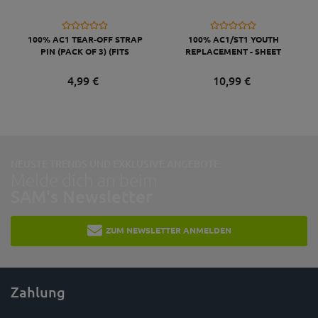
WEITERE ARTIKEL DES
HERSTELLERS:
100% AC1 TEAR-OFF STRAP
100% AC1/ST1 YOUTH
PIN (PACK OF 3) (FITS
REPLACEMENT - SHEET
ADULT/YOUTH)
SMOKE LENS GRAU
4,
99
€
10,
99
€