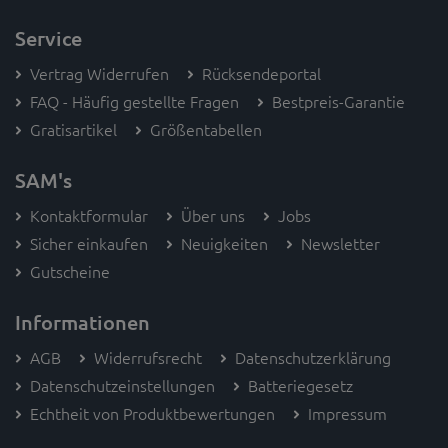
Chatte mit uns
WhatsApp
(keine Anrufe)
Facebook Messenger
Hotline & E-Mail
Rufe uns an
+49 (0) 9363 997 61-19
Sende uns eine Nachricht
info
@sportsandmoreshop.de
Service
Vertrag Widerrufen
Rücksendeportal
FAQ - Häufig gestellte Fragen
Bestpreis-Garantie