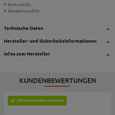
verschafft dem Fahrer einen eindeutigen Vorteil.
Durch die außergewöhnliche zylinderförmige Dalloz Linse ist eine
lupenreine Klarheit garantiert. Die hydrophobe und oleopobische
Außenbeschichtung auf der Scheibe lassen Wasser und öl abperlen.
Außerdem wird durch die anti-reflektierende Beschichtung auf der
Scheibeninnenseite die seitliche Strahlenreflexion gemindert.
Im Lieferumfang enthalten:
1x Ersatzglas (klar, unverspiegelt)
1x hochwertiges Case für die sichere Aufbewahrung der Brille
Verfügbare Linsen:
Short Lens (SL)
Standard Lens (STD)
Technische Daten