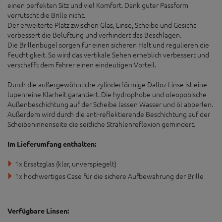
hydrophobe und oleopobische Außenbeschichtung auf
der Scheibe lassen Wasser und Öl abperlen
Artikelbeschreibung
Die Speedcraft trägt die gleiche DNA wie die 100% Goggles in sich.
Eine auffällige Optik gepaart mit der TOPVIEW Lens Technologie.
Diese Technologie verbessert das vertikale Sehen erheblich und
verschafft dem Fahrer somit einen eindeutigen Vorteil.
Ausgestattet mit hochwertigen Materialien, wird die Speedcraft den
Ansprüchen der 100% Top-Athleten an eine leichte Racebrille mit
komfortablem Sitz mehr als gerecht.
Die Speedcraft gibt es in zwei Ausführungen.
Dem Standard Modell (STD) mit erweiterten Gläsern und dem Short
Lens Modell (LS) mit kürzerem Glas und einem kleinerem
Nasensteg speziell für schmale Gesichtsformen.
Die Megol beschichteten Nasenbügel und Brillenbügel bieten
einen perfekten Sitz und viel Komfort. Dank guter Passform
verrutscht die Brille nicht.
Der erweiterte Platz zwischen Glas, Linse, Scheibe und Gesicht
verbessert die Belüftung und verhindert das Beschlagen.
Die Brillenbügel sorgen für einen sicheren Halt und regulieren die
Feuchtigkeit. So wird das vertikale Sehen erheblich verbessert und