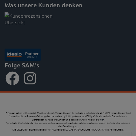
Gratisartikel
Größentabellen
SAM's
Kontaktformular
Über uns
Jobs
Sicher einkaufen
Neuigkeiten
Newsletter
Gutscheine
Informationen
AGB
Widerrufsrecht
Datenschutzerklärung
Datenschutzeinstellungen
Batteriegesetz
Echtheit von Produktbewertungen
Impressum
Was unsere Kunden denken