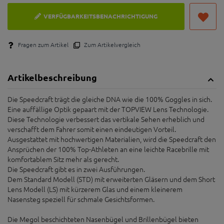
verbessern und die Feuchtigkeit auf dem Glas und ein
Beschlagen reduzieren.
GRÖSSE
Die Speedcraft trägt die gleiche DNA wie die 100%
Standard Lens (STD)
Short Lens (SL)
Goggles in sich
Eine auffällige Optik gepaart mit der TOPVIEW Lens
Technologie. Diese Technologie verbessert das
Größentabellen anzeigen
vertikale Sehen erheblich und verschafft dem Fahrer
somit einen eindeutigen Vorteil
Ausgestattet mit hochwertigen Materialien, wird die
179,
00
€
Speedcraft den Ansprüchen der 100% Top-Athleten an
inkl. MwSt.
zzgl. Versand*
eine leichte Racebrille mit komfortablem Sitz mehr als
gerecht
leider ausverkauft
Dem Standard Modell (STD) mit erweiterten Gläsern
und dem Short Lens Modell (LS) mit kürzerem Glas und
einem kleinerem Nasensteg speziell für schmale
VERFÜGBARKEITSBENACHRICHTIGUNG
Gesichtsformen
Durch die außergewöhnliche zylinderförmige Dalloz
Fragen zum Artikel
Zum Artikelvergleich
Linse ist eine lupenreine Klarheit garantiert. Die